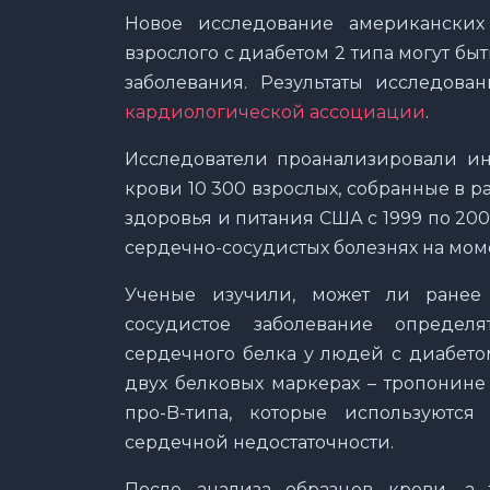
Новое исследование американских 
взрослого с диабетом 2 типа могут б
заболевания. Результаты исследов
кардиологической ассоциации
.
Исследователи проанализировали и
крови 10 300 взрослых, собранные в 
здоровья и питания США с 1999 по 20
сердечно-сосудистых болезнях на мо
Ученые изучили, может ли ранее 
сосудистое заболевание опреде
сердечного белка у людей с диабето
двух белковых маркерах – тропонине
про-B-типа, которые используютс
сердечной недостаточности.
После анализа образцов крови, а 