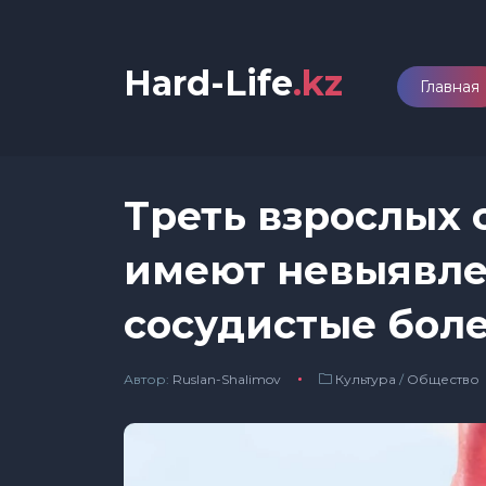
Hard-Life
.kz
Главная
Треть взрослых 
имеют невыявле
сосудистые бол
Автор:
Ruslan-Shalimov
Культура
/
Общество