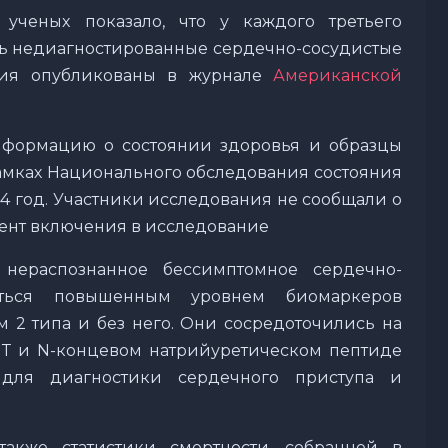
ученых показало, что у каждого третьего
ыть недиагностированные сердечно-сосудистые
ания опубликованы в журнале
Американской
нформацию о состоянии здоровья и образцы
рамках Национального обследования состояния
04 год. Участники исследования не сообщали о
мент включения в исследование
нераспознанное бессимптомное сердечно-
ляться повышенным уровнем биомаркеров
м 2 типа и без него. Они сосредоточились на
 Т и N-концевом натрийуретическом пептиде
я для диагностики сердечного приступа и
также статистики смертности, собранной в