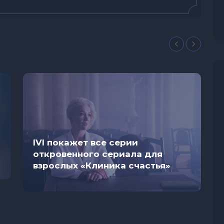
IVI покажет все серии
откровенного сериала для
взрослых «Клиника счастья»