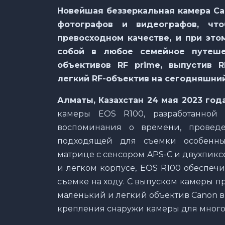
Новейшая беззеркальная камера
Ca
фотографов и видеографов, чт
превосходном качестве, и при это
собой в любое семейное путеш
объективов
RF
prime
, выпустив
R
легкий
RF
-объектив на сегодняшний
Алматы, Казахстан 24 мая 2023 год
камеры EOS R100, разработанной 
воспоминания о времени, провед
подходящей для съемки особенных
матрице с сенсором APS-C и двухпик
и легком корпусе, EOS R100 обеспеч
съемке на ходу. С выпуском камеры п
маленький и легкий объектив Canon в 
крепления снаружи камеры для много