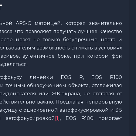
т
ьной APS-C матрицей, которая значительно
асса, что позволяет получать лучшее качество
еспечивает не только безупречные цвета и
пользователям возможность снимать в условиях
асивое, аутентичное боке, при котором фон
выделяться.
автофокусу линейки EOS R, EOS R100
 и точным обнаружением объекта, отслеживая
идоискателя или ЖК-экрана, не отставая от
 действительно важно. Предлагая непрерывную
секунду с однократной автофокусировкой и 3,5
 автофокусировкой
[1]
, EOS R100 помогает