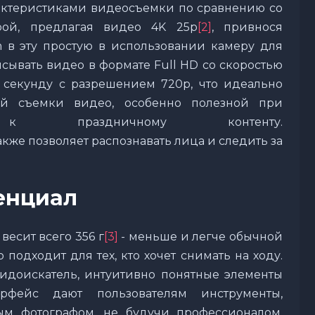
актеристиками видеосъемки по сравнению со
рой, предлагая видео 4K 25p
[2]
, привнося
 в эту простую в использовании камеру для
сывать видео в формате Full HD со скоростью
 секунду с разрешением 720p, что идеально
ой съемки видео, особенно полезной при
к праздничному контенту.
акже позволяет распознавать лица и следить за
енциал
весит всего 356 г
[3]
- меньше и легче обычной
подходит для тех, кто хочет снимать на ходу.
идоискатель, интуитивно понятные элементы
рфейс дают пользователям инструменты,
м фотографом, не будучи профессионалом.