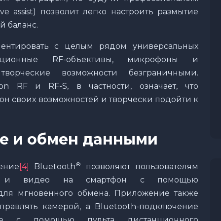
ve assist) позволит легко настроить размытие
й баланс.
ментировать с целым рядом универсальных
ационные RF-объективы, микрофоны и
творческие возможности безграничными.
n RF и RF-S, в частности, означает, что
он своих возможностей и творчески подойти к
е и обмен данными
®
ение
[4]
Bluetooth
позволяют пользователям
ия и видео на смартфон с помощью
для мгновенного обмена. Приложение также
правлять камерой, а Bluetooth-подключение
ние с помощью пульта дистанционного