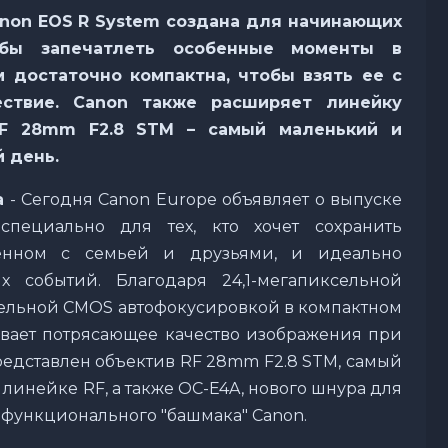
non
EOS
R
System
создана для начинающих
обы запечатлеть особенные моменты в
м достаточно компактна, чтобы взять ее с
ествие.
Canon
также расширяет линейку
F
28
mm
F
2.8
STM
– самый маленький и
 день.
а
- Сегодня Canon Europe объявляет о выпуске
специально для тех, кто хочет сохранить
енном с семьей и друзьями, и идеально
 событий. Благодаря 24,1-мегапиксельной
сельной CMOS автофокусировкой в компактном
ивает потрясающее качество изображения при
редставлен объектив RF 28mm F2.8 STM, самый
линейке RF, а также OC-E4A, нового шнура для
функционального "башмака" Canon.