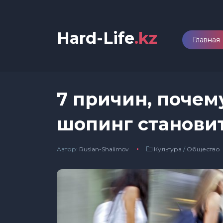
Hard-Life
.kz
Главная
7 причин, поче
шопинг становит
Автор:
Ruslan-Shalimov
Культура
/
Общество