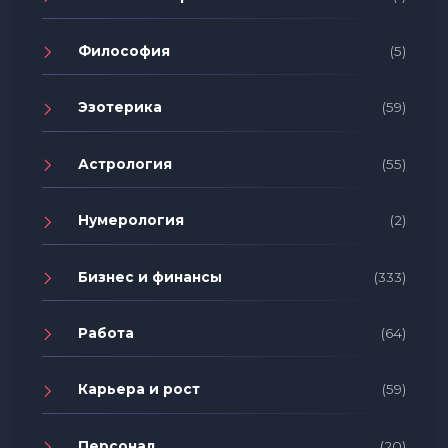
Философия
(5)
Эзотерика
(59)
Астрология
(55)
Нумерология
(2)
Бизнес и финансы
(333)
Работа
(64)
Карьера и рост
(59)
Персонал
(20)