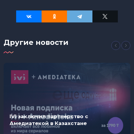
Другие новости
IVI заключил партнерство с
Амедиатекой в Казахстане