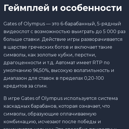
Геймплей и особенности
Gates of Olympus — это 6-барабанный, 5-рядный
видеослот с возможностью выиграть до 5 000 раз
больше ставки. Действие игры разворачивается
в царстве греческих богов и включает такие
символы, как золотые кубки, перстни,
драгоценности и т.д. Автомат имеет RTP по
умолчанию 96,50%, высокую волатильность и
диапазон для ставок в пределах 0,20-100
кредитов за спин.
В игре Gates of Olympus используется система
каскадных барабанов, которая означает, что
символы, образующие оплачиваемую
комбинацию, исчезают после победы и