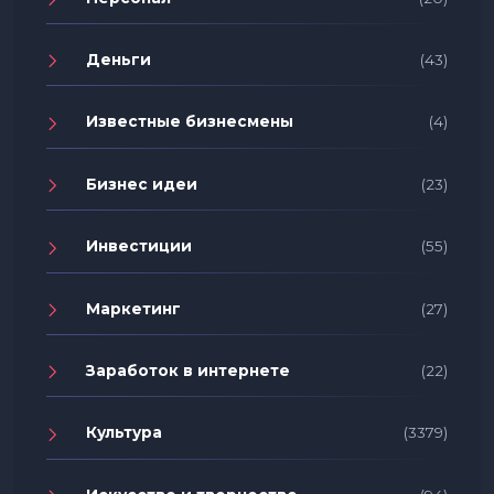
Деньги
(43)
Известные бизнесмены
(4)
Бизнес идеи
(23)
Инвестиции
(55)
Маркетинг
(27)
Заработок в интернете
(22)
Культура
(3379)