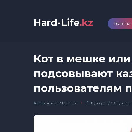
Hard-Life
.kz
Главная
Кот в мешке или
подсовывают ка
пользователям 
Автор:
Ruslan-Shalimov
Культура
/
Общество