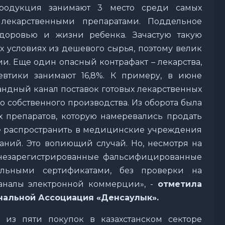
продукция занимают 3 место среди самых
 лекарственными препаратами. Поддельное
здоровью и жизни ребенка. Зачастую такую
х условиях из дешевого сырья, поэтому велик
и. Еще один опасный контрафакт – лекарства,
втики занимают 16,8%. К примеру, в июне
андный канал поставок готовых лекарственных
 собственного производства. Из оборота была
х препаратов, которую намеревались продать
 распространить в медицинские учреждения
аний. Это вопиющий случай. Но, несмотря на
ь незарегистрированные фальсифицированные
ельными сертификатами, без проверки на
каналы электронной коммерции», -
отметила
ональной Ассоциация «Денсаулык».
е из пяти покупок в казахстанском секторе