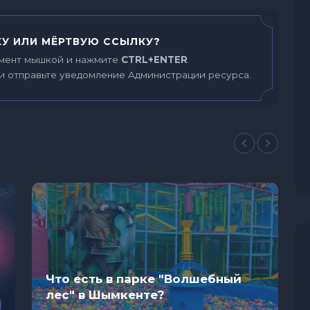
У ИЛИ МЁРТВУЮ ССЫЛКУ?
мент мышкой и нажмите
CTRL+ENTER
.
и отправьте уведомление Администрации ресурса.
Что есть в парке "Волшебный
лес" в Шымкенте?