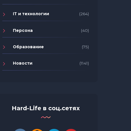
IT и технологии
(264)
Персона
(40)
Образование
(75)
Новости
(1141)
Hard-Life в соц.сетях
Удобный и бесплатный:
Революционный конструктор
магазина в Telegram -
WebBot.shop
В Моск