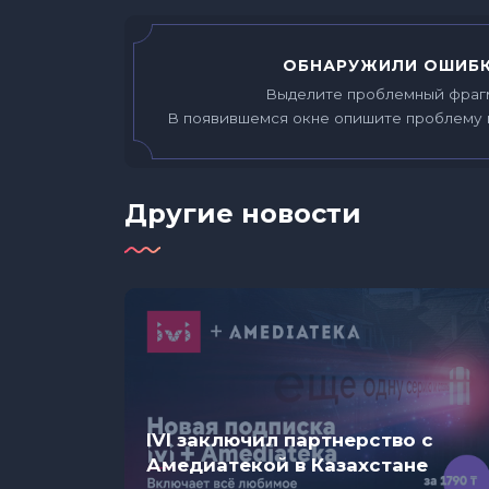
ОБНАРУЖИЛИ ОШИБК
Выделите проблемный фраг
В появившемся окне опишите проблему 
Другие новости
е:
IVI заключил партнерство с
 новых
Амедиатекой в Казахстане
ий