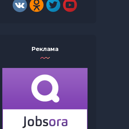
креати
Реклама