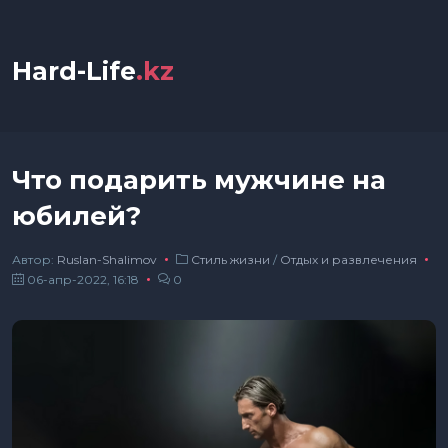
Hard-Life
.kz
Что подарить мужчине на
юбилей?
Автор:
Ruslan-Shalimov
Стиль жизни
/
Отдых и развлечения
06-апр-2022, 16:18
0