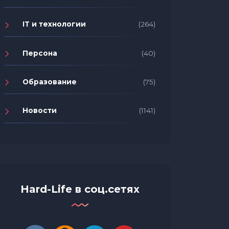
IT и технологии
(264)
Персона
(40)
Образование
(75)
Новости
(1141)
7 спос
Почему вам нужны лайтбоксы?
после 
Hard-Life в соц.сетях