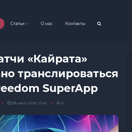
Статьи
О нас
Контакты
атчи «Кайрата»
вно транслироваться
reedom SuperApp
08-июл-2026, 17:45
0