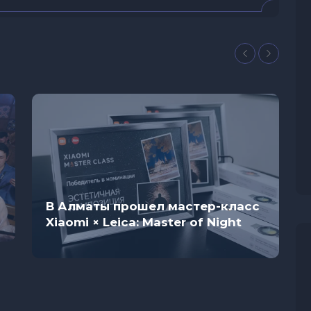
В Алматы прошел мастер-класс
Xiaomi × Leica: Master of Night