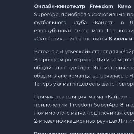
Онлайн-кинотеатр Freedom Кино
SuperApp, приобрёл эксклюзивные пр
футбольного клуба «Кайрат» в 
еврокубковый сезон матч 1-го квал
«Сутьески» — игра состоится
8 июля в
Встреча с «Сутьеской» станет для «Ка
В прошлом розыгрыше Лиги чемпионо
общий этап турнира. Это историческ
общем этапе команда встречалась с 
Теперь у алматинцев есть шанс повто
Прямая трансляция матча «Кайрат» -
приложении Freedom SuperApp 8 июля 
Помимо этого матча, подписчикам серв
2-м квалификационных раундах Лиги
Подключить подписку можно двумя