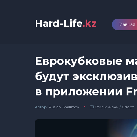
Hard-Life
.kz
Главная
Еврокубковые м
будут эксклюзи
в приложении F
Автор:
Ruslan-Shalimov
Стиль жизни
/
Спорт