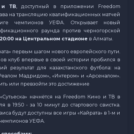
 и ТВ
, доступный в приложении Freedom
ава на трансляцию квалификационных матчей
Лиге чемпионов УЕФА. Открывает новый
ификационного раунда против черногорской
 20:00 на Центральном стадионе
в Алматы.
йрата» первым шагом нового европейского пути.
в клуб впервые в своей истории пробился в
ий результат для казахстанского футбола: на
«Реалом Мадридом», «Интером» и «Арсеналом».
рить или превзойти это достижение
 «Сутьеска» начнётся на Freedom Кино и ТВ в
в 19:50 - за 10 минут до стартового свистка.
иса будут доступны все игры «Кайрата» в 1-м и
 чемпионов УЕФА.
 способами: