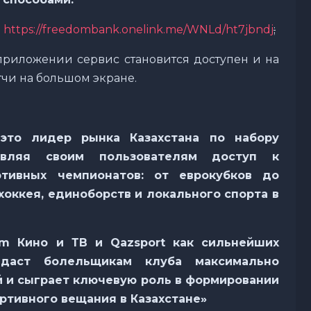
е
https://freedombank.onelink.me/WNLd/ht7jbndj
;
 приложении сервис становится доступен и на
тчи на большом экране.
это лидер рынка Казахстана по набору
тавляя своим пользователям доступ к
ртивных чемпионатов: от еврокубков до
хоккея, единоборств и локального спорта в
om Кино и ТВ и Qazsport как сильнейших
 даст болельщикам клуба максимально
 и сыграет ключевую роль в формировании
ртивного вещания в Казахстане»