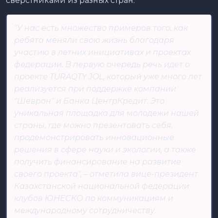
сверстниками из разных стран.
"У нас есть множество примеров того, как
ребята меняли свою жизнь благодаря
участию в летних инициативах и проектах
федерации. В первую очередь речь идет о
проекте TURAQTY JOL, который уже много лет
реализуется при поддержке компании
"Шеврон" и Банка ЦентрКредит. Это
уникальная площадка для молодежи нашей
страны, где можно презентовать себя,
продемонстрировать инновационные
решения в сфере науки и экологии, а также
получить финансирование на развитие
своего проекта", – отметила вице-президент
Казахстанской национальной федерации
клубов ЮНЕСКО по коммуникациям и
международному сотрудничеству.