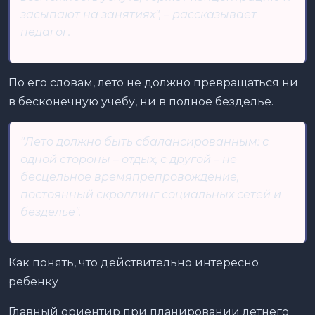
засыпают на занятиях", – рассказывает
педагог.
По его словам, лето не должно превращаться ни
в бесконечную учебу, ни в полное безделье.
"Лето должно быть сбалансированным: с
одной стороны – отдых, с другой – не
бесцельное времяпрепровождение,
постоянный скроллинг социальных сетей и
безделье".
Как понять, что действительно интересно
ребенку
Главный ориентир при планировании летнего