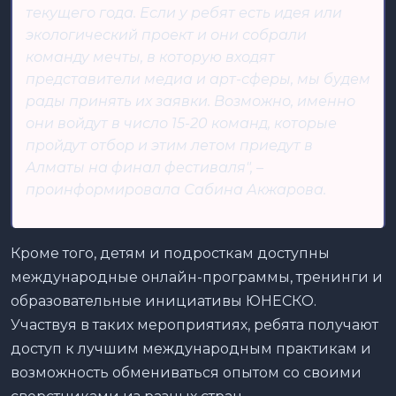
текущего года. Если у ребят есть идея или
экологический проект и они собрали
команду мечты, в которую входят
представители медиа и арт-сферы, мы будем
рады принять их заявки. Возможно, именно
они войдут в число 15-20 команд, которые
пройдут отбор и этим летом приедут в
Алматы на финал фестиваля", –
проинформировала Сабина Акжарова.
Кроме того, детям и подросткам доступны
международные онлайн-программы, тренинги и
образовательные инициативы ЮНЕСКО.
Участвуя в таких мероприятиях, ребята получают
доступ к лучшим международным практикам и
возможность обмениваться опытом со своими