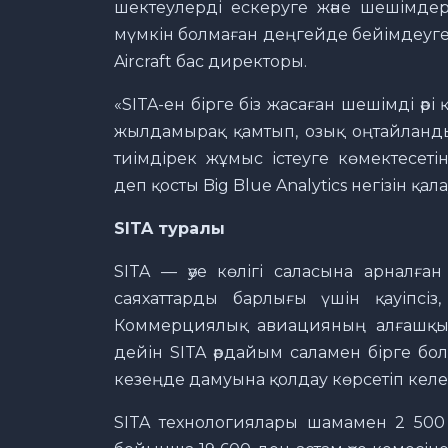
шектеулерді ескеруге және шешімдер
мүмкін болмаған деңгейде бейімдеуге м
Aircraft бас директоры.
«SITA-ен бірге біз жасаған шешімді әр
жылдамырақ қамтып, озық оңтайланд
тиімдірек жұмыс істеуге көмектесет
деп қосты Big Blue Analytics негізін қ
SITA туралы
SITA — әуе көлігі саласына арналға
саяхаттарды барлығы үшін қауіпсіз
Коммерциялық авиацияның алғашқы к
дейін SITA әрдайым саламен бірге бол
кезеңде дамуына қолдау көрсетіп келе
SITA технологиялары шамамен 2 500 к