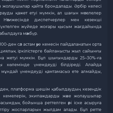
н жолаушылар қайта брондалады. Әрбір келесі
ауды қажет етуі мүмкін, ал шағын мәселелер
і. Нәтижесінде диспетчерлер мен кезекші
жүктелген жүйеде жоғары қысым жағдайында
абылдауға мәжбүр.
100-ден сәл астам әуе кемесін пайдаланатын орта
ациялық іркілістерге байланысты жыл сайынғы
 жетуі мүмкін. Бұл шығындарды 25–30%-ға
 көлемінде үнемдеуді білдіреді. Алайда
 мұндай үнемдеуді қамтамасыз ете алмайды,
шіден, платформа шешім қабылдаудың кезеңдік
әуе кемелерін, экипаждарды және жолаушылар
басымдық бойынша реттелген әрі іске асыруға
тіру жоспарларын жылдам алады. Бұл ретте