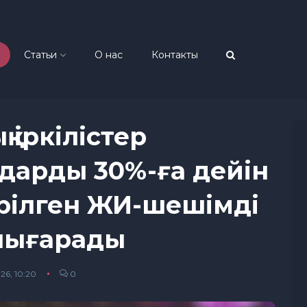
Статьи
О нас
Контакты
 іркілістер
дарды 30%-ға дейін
рілген ЖИ-шешімді
 шығарады
6, 10:20
0