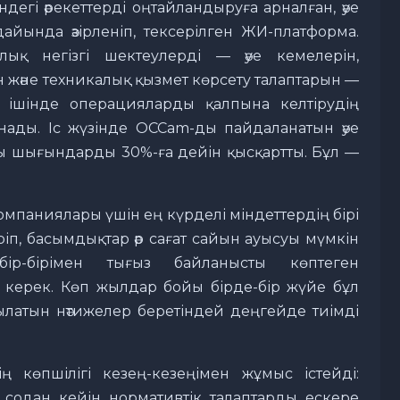
дегі әрекеттерді оңтайландыруға арналған, әуе
ында әзірленіп, тексерілген ЖИ-платформа.
лық негізгі шектеулерді — әуе кемелерін,
және техникалық қызмет көрсету талаптарын —
т ішінде операцияларды қалпына келтірудің
ынады. Іс жүзінде OCCam-ды пайдаланатын әуе
ты шығындарды 30%-ға дейін қысқартты. Бұл —
компаниялары үшін ең күрделі міндеттердің бірі
ріп, басымдықтар әр сағат сайын ауысуы мүмкін
бір-бірімен тығыз байланысты көптеген
 керек. Көп жылдар бойы бірде-бір жүйе бұл
рылатын нәтижелер беретіндей деңгейде тиімді
көпшілігі кезең-кезеңімен жұмыс істейді:
, содан кейін нормативтік талаптарды ескере