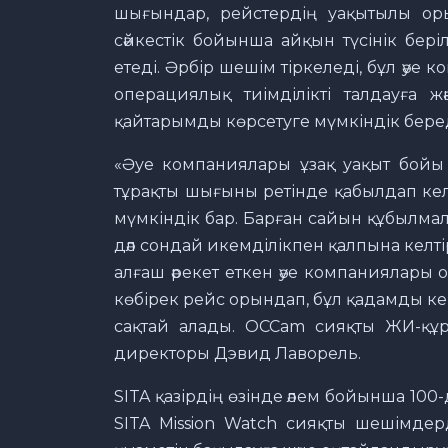
шығындар, рейстердің уақытылы орын
сәйкестік бойынша айқын түсінік бері
етеді. Әрбір шешім тіркеледі, бұл әуе
операциялық тиімділікті талдауға ж
қайтарымды көрсетуге мүмкіндік беред
«Әуе компаниялары ұзақ уақыт бойы о
тұрақты шығыны ретінде қабылдап келд
мүмкіндік бар. Барған сайын құбылма
дәл сондай икемділікпен қалпына келтір
алғаш әрекет еткен әуе компаниялары
көбірек рейс орындап, бұл қадамды кей
сақтай алады. OCCam сияқты ЖИ-құр
директоры Дэвид Лаворель.
SITA қазірдің өзінде әлем бойынша 10
SITA Mission Watch сияқты шешімдер