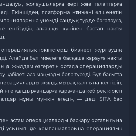
далуы, жолаушыларға әсері және талаптарға
леді. Екіншіден, платформа нәтижені өлшенетін
 компанияларына үнемді сандық түрде бағалауға,
әне енгізудің алғашқы күнінен бастап нақты
і.
перациялық іркілістерді бизнесті жүргізудің
і. Алайда бұл мәселеге басқаша қарауға нақты
лы әрі жылдам өзгеретін ортада операцияларды
у қабілеті аса маңызды бола түседі. Бұл бағытта
 операцияларды жылдамырақ қалпына келтіріп,
інге қалдырғандарға қарағанда көбірек кірісті
алдар мұны мүмкін етеді», — деді SITA бас
0-ден астам операцияларды басқару орталығына
ді ұсынып, әуе компанияларына операциялық