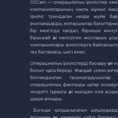
OCCam — операциялық іркілістер кезін
компанияларының нақты жұмыс жағдай
Іркіліс туындаған кезде жүйе бар
экипаждарды, жолаушылар бағыттарын 
бір мезгілде талдап, бірнеше мину
бірыңғай әрі келісілген жоспарын ұс
компаниялары іркілістерге байланыс
тек бастамасы, шегі емес.
Операциялық іркілістерді басқару әуе 
болып қала береді. Жағдай үнемі өзге
болғандықтан, тасымалдаушылар 
операциялық факторды қатар ескеруі
міндетті тұрақты әрі жылдам іске асы
шеше алмады.
Бүгінде қолданылатын шешімдердің 
алдымен әуе кемелері қайта бөлінеді