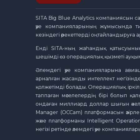
SITA Big Blue Analytics компаниясын с
әуе компанияларының жұмысында тиім
кезіндегі әрекеттерді оңтайландыруға 
Енді SITA-ның жаһандық қатысуының
шешімді өз операциялық қызметі ауқым
Әлемдегі әуе компанияларына авиац
арналған жасанды интеллект негізіндег
қолжетімді болады. Операциялық іркіл
таппаған мәселелердің бірі болып қ
ондаған миллиард доллар шығын әкелед
Manager (OCCam) платформасын әзірле
және платформаны Intelligent Operat
негізі ретінде әлемдегі әуе компанияла