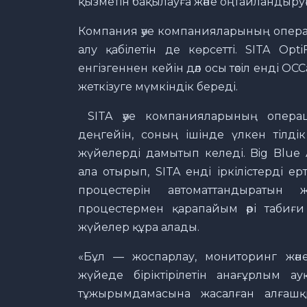
қызметін бақылауға және оңтайландыруғ
Компания әуе компанияларының опера
алу қабілетін де көрсетті. SITA Op
енгізгеннен кейін дәл осы тәсіл енді 
жеткізуге мүмкіндік береді.
SITA әуе компанияларының опера
деңгейін, соның ішінде үлкен тілді
жүйелерді дамытып келеді. Big Blue A
ала отырып, SITA енді іркілістерді е
процестерін автоматтандыратын 
процестермен қарапайым әрі табиғи 
жүйелер құра алады.
«Бұл — жоспарлау, мониторинг жән
жүйеде біріктірілетін анағұрлым ау
тұжырымдамасына жасалған алғашқ