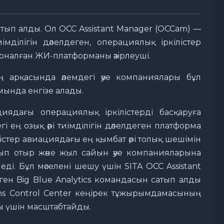
атып алды. Ол OCC Assistant Manager (OCCam) —
ділігін дәлелдеген, операциялық іркілістер
арналған ЖИ-платформаны әзірлеуші.
 арқасында әлемдегі әуе компаниялары бұл
ында енгізе алады.
иядағы операциялық іркілістерді басқаруға
і ең озық әрі тиімділігін дәлелдеген платформа
істер авиациядағы ең қымбат әрі толық шешімін
алып отыр және жыл сайын әуе компанияларына
і. Бұл мәселені шешу үшін SITA OCC Assistant
ген Big Blue Analytics командасын сатып алды
ions Control Center кеңірек тұжырымдамасының
ры үшін масштабтайды.