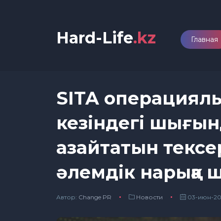
Hard-Life
.kz
Главная
SITA операциялық
кезіндегі шығын
азайтатын тексе
әлемдік нарыққа
Автор:
Сhange PR
Новости
03-июн-202