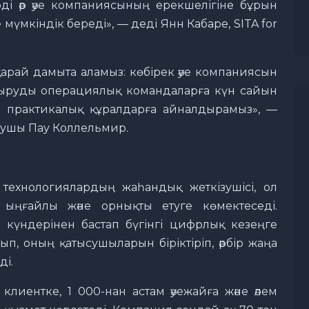
ді әр әуе компаниясының ерекшелігіне бұрын
үмкіндік береді», — деді Янн Кабаре, SITA for
і қарай дамыта аламыз: көбірек әуе компаниясын
ыруды операциялық командаларға күн сайын
ін практикалық құралдарға айналдырамыз», —
алаушы Пау Коллельмир.
н технологиялардың жаһандық жеткізушісі, ол
, ыңғайлы және орнықты етуге көмектеседі.
үндерінен бастап бүгінгі цифрлық кезеңге
ып, оның қатысушыларын біріктіріп, әрбір жаңа
ді.
лиентке, 1 000-нан астам әуежайға және әлем