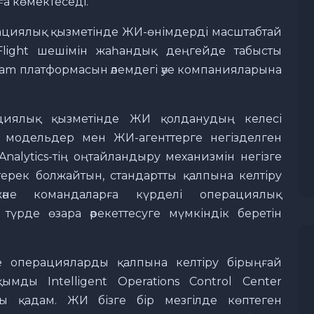
а көмектеседі.
циялық қызметінде ЖИ-өнімдерді масштабтай
tiFlight шешімін жаһандық деңгейде табысты
OCCam платформасын әлемдегі әуе компанияларына
циялық қызметінде ЖИ қолданудың келесі
к модельдер мен ЖИ-агенттерге негізделген
nalytics-тің оңтайландыру механизмін негізге
ртерек болжайтын, стандартты қалпына келтіру
және командаларға күрделі операциялық
түрде өзара әрекеттесуге мүмкіндік беретін
е операцияларды қалпына келтіру бірыңғай
қымды Intelligent Operations Control Center
ы қадам. ЖИ бізге бір мезгілде көптеген