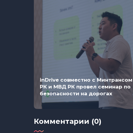
inDrive совместно с Минтрансом
РК и МВД РК провел семинар по
безопасности на дорогах
Комментарии (0)