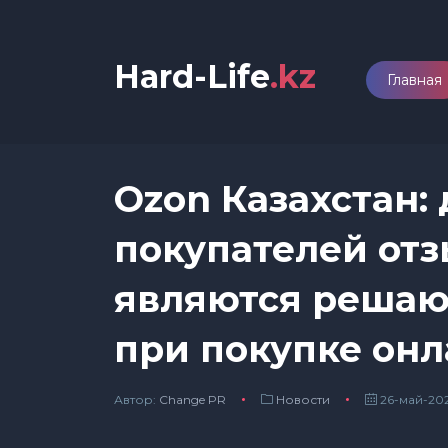
Hard-Life
.kz
Главная
Ozon Казахстан:
покупателей отз
являются реша
при покупке он
Автор:
Сhange PR
Новости
26-май-202