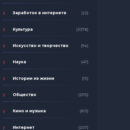
Заработок в интернете
(22)
Культура
(3378)
Искусство и творчество
(94)
Наука
(47)
Истории из жизни
(15)
Общество
(2115)
Кино и музыка
(613)
Ваша жизнь никого не касается,
Как пр
Интернет
(207)
кроме вас самих
попаст