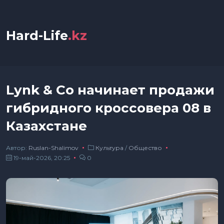
Hard-Life
.kz
Lynk & Co начинает продажи
гибридного кроссовера 08 в
Казахстане
Автор:
Ruslan-Shalimov
Культура
/
Общество
19-май-2026, 20:25
0