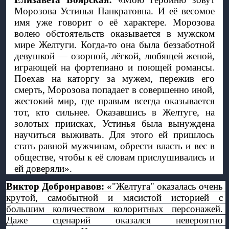
Морозова Устинья Панкратовна. И её весомое 
имя уже говорит о её характере. Морозова 
волею обстоятельств оказывается в мужском 
мире Желтуги. Когда-то она была беззаботной 
девушкой — озорной, лёгкой, любящей женой, 
играющей на фортепиано и поющей романсы. 
Поехав на каторгу за мужем, пережив его 
смерть, Морозова попадает в совершенно иной, 
жестокий мир, где правым всегда оказывается 
тот, кто сильнее. Оказавшись в Желтуге, на 
золотых приисках, Устинья была вынуждена 
научиться выживать. Для этого ей пришлось 
стать равной мужчинам, обрести власть и вес в 
обществе, чтобы к её словам прислушивались и 
ей доверяли».
Виктор Добронравов:
 «"Желтуга" оказалась очень 
крутой, самобытной и мясистой историей с 
большим количеством колоритных персонажей. 
Даже сценарий оказался невероятно 