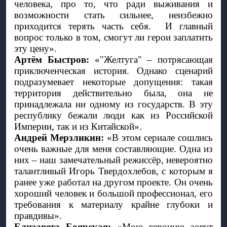
человека, про то, что ради выживания и 
возможности стать сильнее, неизбежно 
приходится терять часть себя.  И главный 
вопрос только в том, смогут ли герои заплатить 
эту цену». 
Артём Быстров:
 «"Желтуга" – потрясающая 
приключенческая история. Однако сценарий 
подразумевает некоторые допущения: такая 
территория действительно была, она не 
принадлежала ни одному из государств. В эту 
республику бежали люди как из Российской 
Империи, так и из Китайской».
Андрей Мерзликин:
 «В этом сериале сошлись 
очень важные для меня составляющие. Одна из 
них – наш замечательный режиссёр, невероятно 
талантливый Игорь Твердохлебов, с которым я 
ранее уже работал на другом проекте. Он очень 
хороший человек и большой профессионал, его 
требования к материалу крайне глубоки и 
правдивы».
Елизавета Боярская:
 «Мою героиню зовут 