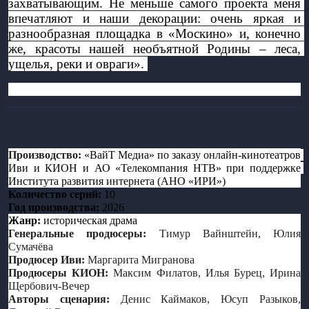
захватывающим. Не меньше самого проекта меня 
впечатляют и наши декорации: очень яркая и 
разнообразная площадка в «Москино» и, конечно 
же, красоты нашей необъятной Родины – леса, 
ущелья, реки и овраги». 
Производство:
«ВайТ Медиа» по заказу онлайн-кинотеатров 
Иви и КИОН и АО «Телекомпания НТВ» при поддержке 
Института развития интернета (АНО «ИРИ») 
Количество серий:
 10
Год производства: 
2026
Жанр:
 историческая драма
Генеральные продюсеры: 
Тимур Вайнштейн, Юлия 
Сумачёва
Продюсер Иви: 
Маргарита Мигранова
Продюсеры КИОН: 
Максим Филатов, Илья Бурец, Ирина 
Щербович-Вечер
Авторы сценария:
 Денис Каймаков, Юсуп Разыков, 