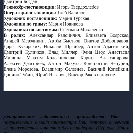
Дмитрий Богдан
Режиссёр-постановщик: 
Игорь Твердохлебов 
Оператор-постановщик:
 Глеб Вавилов
Художник-постановщик: 
Мария Турская 
Художник по гриму: 
Мария Новикова 
Художники по костюмам:
 Светлана Михаленко
В ролях:
 Александар Радойичич, Елизавета Боярская, 
Андрей Мерзликин, Артём Быстров, Виктор Добронравов, 
Дарья Кукарских, Николай Шрайбер, Антон Адасинский, 
Дмитрий Куличков, Влад Миллер, Фейя Цзоу, Анастасия 
Мишина, Максим Колесниченко, Карина Александрова, 
Алексей Дмитриев, Антон Макуха, Константин Чепурин, 
Елена Морозова, Владимир Селезнев, Василий Копейкин, 
Даниил Тябин, Юрий Назаров, Виктор Раков и другие. 
Департамент собственного производства Иви
 — 
подразделение онлайн-кинотеатра Иви, которое отвечает 
за производство контента для платформы (Сериалы Иви и 