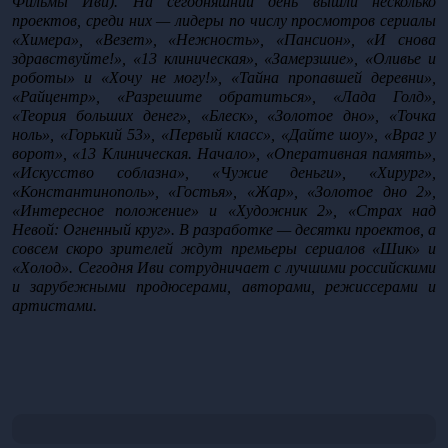
Фильмы Иви). На сегодняшний день вышли несколько 
проектов, среди них — лидеры по числу просмотров сериалы 
«Химера», «Везет», «Нежность», «Пансион», «И снова 
здравствуйте!», «13 клиническая», «Замерзшие», «Оливье и 
роботы» и «Хочу не могу!», «Тайна пропавшей деревни», 
«Райцентр», «Разрешите обратиться», «Лада Голд», 
«Теория больших денег», «Блеск», «Золотое дно», «Точка 
ноль», «Горький 53», «Первый класс», «Дайте шоу», «Враг у 
ворот», «13 Клиническая. Начало», «Оперативная память», 
«Искусство соблазна», «Чужие деньги», «Хирург», 
«Константинополь», «Гостья», «Жар», «Золотое дно 2», 
«Интересное положение» и «Художник 2», «Страх над 
Невой: Огненный круг». В разработке — десятки проектов, а 
совсем скоро зрителей ждут премьеры сериалов «Шик» и 
«Холод». Сегодня Иви сотрудничает с лучшими российскими 
и зарубежными продюсерами, авторами, режиссерами и 
артистами.