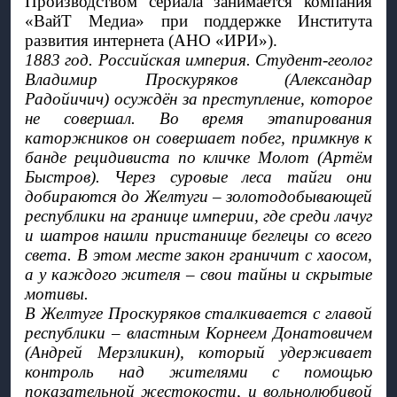
Производством сериала занимается компания 
«ВайТ Медиа» при поддержке Института 
развития интернета (АНО «ИРИ»). 
1883 год. Российская империя. Студент-геолог 
Владимир Проскуряков (Александар 
Радойичич) осуждён за преступление, которое 
не совершал. Во время этапирования 
каторжников он совершает побег, примкнув к 
банде рецидивиста по кличке Молот (Артём 
Быстров). Через суровые леса тайги они 
добираются до Желтуги – золотодобывающей 
республики на границе империи, где среди лачуг 
и шатров нашли пристанище беглецы со всего 
света. В этом месте закон граничит с хаосом, 
а у каждого жителя – свои тайны и скрытые 
мотивы.
В Желтуге Проскуряков сталкивается с главой 
республики – властным Корнеем Донатовичем 
(Андрей Мерзликин), который удерживает 
контроль над жителями с помощью 
показательной жестокости, и вольнолюбивой 