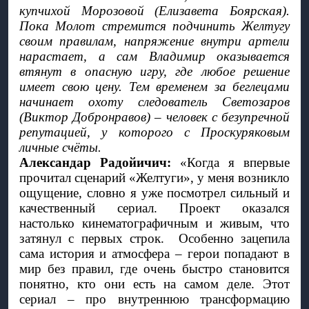
купчихой Морозовой (Елизавета Боярская). 
Пока Молот стремится подчинить Желтугу 
своим правилам, напряжение внутри артели 
нарастает, а сам Владимир оказывается 
втянут в опасную игру, где любое решение 
имеет свою цену. Тем временем за беглецами 
начинает охоту следователь Светозаров 
(Виктор Добронравов) – человек с безупречной 
репутацией, у которого с Проскуряковым 
личные счёты. 
Александар Радойичич:
 «Когда я впервые 
прочитал сценарий «Желтуги», у меня возникло 
ощущение, словно я уже посмотрел сильный и 
качественный сериал. Проект оказался 
настолько кинематографичным и живым, что 
затянул с первых строк.  Особенно зацепила 
сама история и атмосфера – герои попадают в 
мир без правил, где очень быстро становится 
понятно, кто они есть на самом деле. Этот 
сериал – про внутреннюю трансформацию 