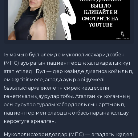
15 мамыр бүкіл әлемде мукополисахаридозбен
(МПС) ауыратын пациенттердің халықаралық күні
атап өтіледі. Бұл — дер кезінде диагноз қойылып,
ем жүргізілмесе, ағзада ауыр әрі үдемелі
бұзылыстарға әкелетін сирек кездесетін
генетикалық аурулар тобы. Аталған күн қоғамның
осы аурулар туралы хабардарлығын арттырып,
пациенттер мен олардың отбасыларына қолдау
көрсетуге арналған.
Мукополисахаридоздар (МПС) — ағзадағы күрделі