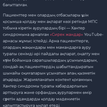
бағытталған.
Пациенттер мен олардың отбасылары үшін
қосымша қолдау мен ақпарат көзі ретінде МПС
тобына кіретін аурулардың бірі — Хантер
синдромына арналған
«Сирек жандар»
YouTube-
арнасы жұмыс істейді. Арна пациенттерге,
олардың жақындары мен мамандарға ауру
туралы сенімді әрі пайдалы ақпарат, оңалту мен
күтім бойынша сарапшылардың ұсынымдарын,
сондай-ақ пациенттердің шабыттандыратын
шынайы оқиғаларын ұсынатын алаң қызметін
атқарады. Жарияланатын контент қоғамның
Хантер синдромы туралы хабардарлығын
арттыруға және орфандық аурулармен өмір
сүретін адамдарды қолдау мәдениетін
қалыптастыруға ықпал етеді.