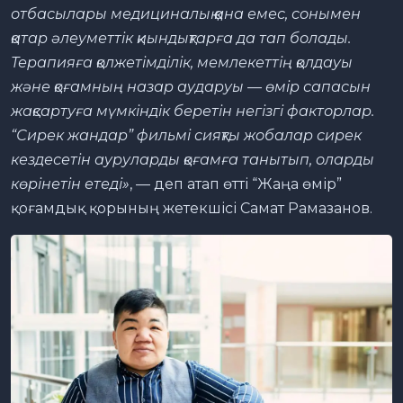
отбасылары медициналық қана емес, сонымен
қатар әлеуметтік қиындықтарға да тап болады.
Терапияға қолжетімділік, мемлекеттің қолдауы
және қоғамның назар аударуы — өмір сапасын
жақсартуға мүмкіндік беретін негізгі факторлар.
“Сирек жандар” фильмі сияқты жобалар сирек
кездесетін ауруларды қоғамға танытып, оларды
көрінетін етеді»
, — деп атап өтті “Жаңа өмір”
қоғамдық қорының жетекшісі Самат Рамазанов.