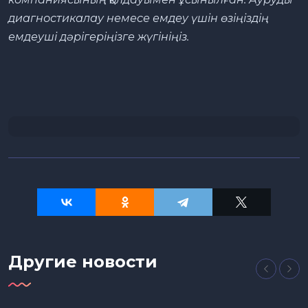
диагностикалау немесе емдеу үшін өзіңіздің
емдеуші дәрігеріңізге жүгініңіз.
Другие новости