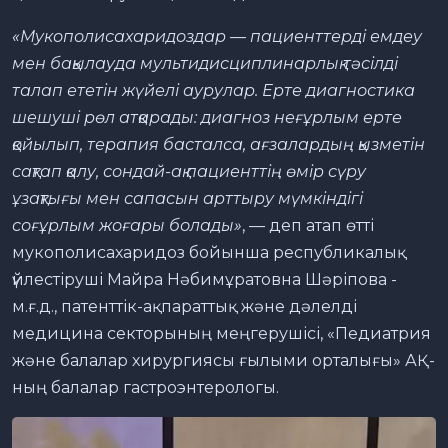
«Мукополисахаридоздар — пациенттерді емдеу
мен бақылауда мультидисциплинарлық тәсілді
талап ететін жүйелі аурулар. Ерте диагностика
шешуші рөл атқарады: диагноз неғұрлым ерте
қойылып, терапия басталса, ағзалардың қызметін
сақтап қалу, сондай-ақ пациенттің өмір сүру
ұзақтығы мен сапасын арттыру мүмкіндігі
соғұрлым жоғары болады»
, — деп атап өтті
мукополисахаридоз бойынша республикалық
үйлестіруші Майра Нәбимұратовна Шәріпова -
м.ғ.д., патенттік-ақпараттық және дәлелді
медицина секторының меңгерушісі, «Педиатрия
және балалар хирургиясы ғылыми орталығы» АҚ-
ның балалар гастроэнтерологы.