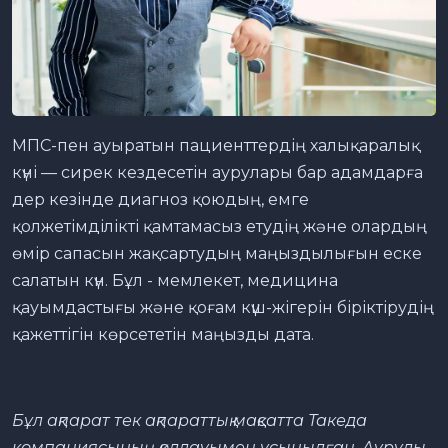
МПС-пен ауыратын пациенттердің халықаралық
күні — сирек кездесетін аурулары бар адамдарға
дер кезінде диагноз қоюдың, емге
қолжетімділікті қамтамасыз етудің және олардың
өмір сапасын жақсартудың маңыздылығын еске
салатын күн. Бұл - мемлекет, медицина
қауымдастығы және қоғам күш-жігерін біріктірудің
қажеттігін көрсететін маңызды дата.
Бұл ақпарат тек ақпараттық мақсатта Такеда
компаниясының қолдауымен ұсынылған. Ауруды