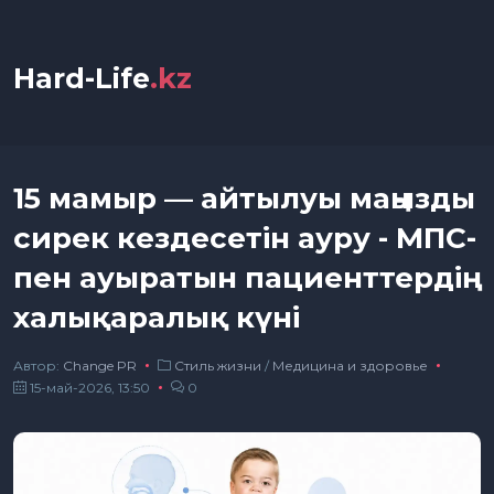
Hard-Life
.kz
15 мамыр — айтылуы маңызды
сирек кездесетін ауру - МПС-
пен ауыратын пациенттердің
халықаралық күні
Автор:
Сhange PR
Стиль жизни
/
Медицина и здоровье
15-май-2026, 13:50
0