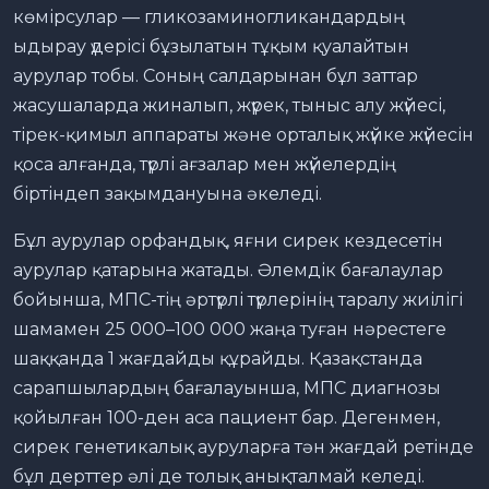
көмірсулар — гликозаминогликандардың
ыдырау үдерісі бұзылатын тұқым қуалайтын
аурулар тобы. Соның салдарынан бұл заттар
жасушаларда жиналып, жүрек, тыныс алу жүйесі,
тірек-қимыл аппараты және орталық жүйке жүйесін
қоса алғанда, түрлі ағзалар мен жүйелердің
біртіндеп зақымдануына әкеледі.
Бұл аурулар орфандық, яғни сирек кездесетін
аурулар қатарына жатады. Әлемдік бағалаулар
бойынша, МПС-тің әртүрлі түрлерінің таралу жиілігі
шамамен 25 000–100 000 жаңа туған нәрестеге
шаққанда 1 жағдайды құрайды. Қазақстанда
сарапшылардың бағалауынша, МПС диагнозы
қойылған 100-ден аса пациент бар. Дегенмен,
сирек генетикалық ауруларға тән жағдай ретінде
бұл дерттер әлі де толық анықталмай келеді.