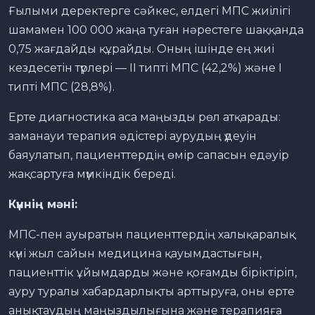
Ғылыми деректерге сәйкес, елдегі МПС жиілігі
шамамен 100 000 жаңа туған нәрестеге шаққанда
0,75 жағдайды құрайды. Оның ішінде ең жиі
кездесетін түрлері — II типті МПС (42,2%) және I
типті МПС (28,8%).
Ерте диагностика аса маңызды рөл атқарады:
заманауи терапия әдістері аурудың үдеуін
баяулатып, пациенттердің өмір сапасын едәуір
жақсартуға мүмкіндік береді.
Күннің мәні:
МПС-пен ауыратын пациенттердің халықаралық
күні жыл сайын медицина қауымдастығын,
пациенттік ұйымдарды және қоғамды біріктіріп,
ауру туралы хабардарлықты арттыруға, оны ерте
анықтаудың маңыздылығына және терапияға