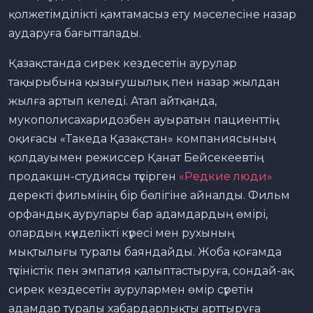
қолжетімділікті қамтамасыз ету мәселесіне назар
аударуға бағытталады.
Қазақстанда сирек кездесетін аурулар
тақырыбына қызығушылық пен назар жылдан
жылға артып келеді. Атап айтқанда,
мукополисахаридозбен ауыратын пациенттің
оқиғасы «Такеда Қазақстан» компаниясының
қолдауымен режиссер Қанат Бейсекеевтің
продакшн-студиясы түсірген
«Редкие люди»
деректі фильмінің бір бөлігіне айналды. Фильм
орфандық аурулары бар адамдардың өмірі,
олардың күнделікті күресі мен рухының
мықтылығы туралы баяндайды. Жоба қоғамда
түсіністік пен эмпатия қалыптастыруға, сондай-ақ
сирек кездесетін аурулармен өмір сүретін
адамдар туралы хабардарлықты арттыруға