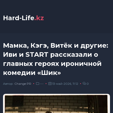
Hard-Life
.kz
Мамка, Кэгэ, Витёк и другие:
Иви и START рассказали о
главных героях ироничной
комедии «Шик»
Автор:
Сhange PR
---
13-май-2026, 11:12
0