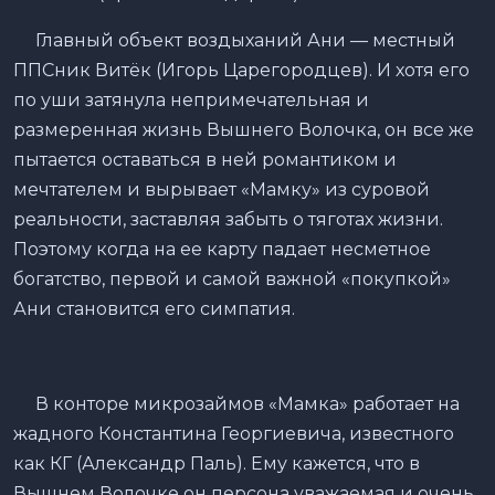
Главный объект воздыханий Ани — местный
ППСник Витёк (Игорь Царегородцев). И хотя его
по уши затянула непримечательная и
размеренная жизнь Вышнего Волочка, он все же
пытается оставаться в ней романтиком и
мечтателем и вырывает «Мамку» из суровой
реальности, заставляя забыть о тяготах жизни.
Поэтому когда на ее карту падает несметное
богатство, первой и самой важной «покупкой»
Ани становится его симпатия.
В конторе микрозаймов «Мамка» работает на
жадного Константина Георгиевича, известного
как КГ (Александр Паль). Ему кажется, что в
Вышнем Волочке он персона уважаемая и очень