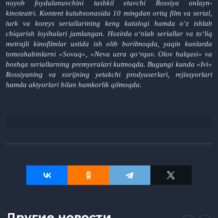
noyob foydalanuvchini tashkil etuvchi Rossiya onlayn-
kinoteatri.
Kontent kutubxonasida 10 mingdan ortiq film va serial,
turk va koreys seriallarining keng katalogi hamda o‘z ishlab
chiqarish loyihalari jamlangan. Hozirda o‘nlab seriallar va to‘liq
metrajli kinofilmlar ustida ish olib borilmoqda, yaqin kunlarda
tomoshabinlarni «Sovuq», «Neva uzra qo‘rquv. Olov halqasi» va
boshqa seriallarning premyeralari kutmoqda. Bugungi kunda «Ivi»
Rossiyaning va xorijning yetakchi prodyuserlari, rejissyorlari
hamda aktyorlari bilan hamkorlik qilmoqda.
Другие новости