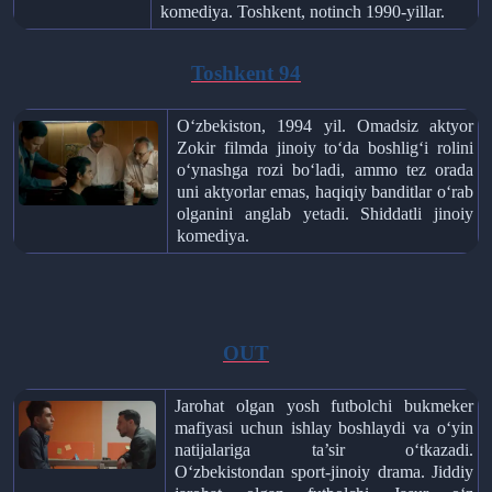
komediya. Toshkent, notinch 1990-yillar.
Toshkent 94
O‘zbekiston, 1994 yil. Omadsiz aktyor
Zokir filmda jinoiy to‘da boshlig‘i rolini
o‘ynashga rozi bo‘ladi, ammo tez orada
uni aktyorlar emas, haqiqiy banditlar o‘rab
olganini anglab yetadi. Shiddatli jinoiy
komediya.
OUT
Jarohat olgan yosh futbolchi bukmeker
mafiyasi uchun ishlay boshlaydi va o‘yin
natijalariga ta’sir o‘tkazadi.
O‘zbekistondan sport-jinoiy drama. Jiddiy