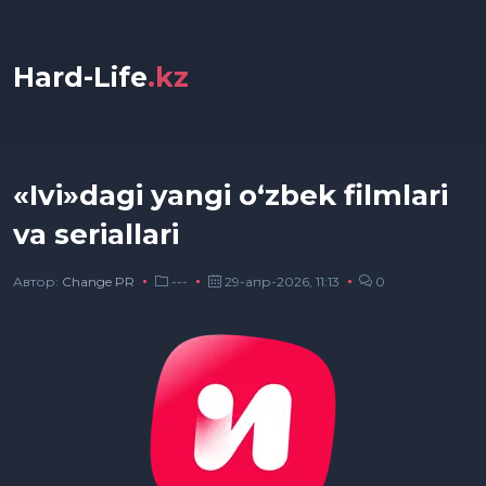
Hard-Life
.kz
«Ivi»dagi yangi o‘zbek filmlari
va seriallari
Автор:
Сhange PR
---
29-апр-2026, 11:13
0