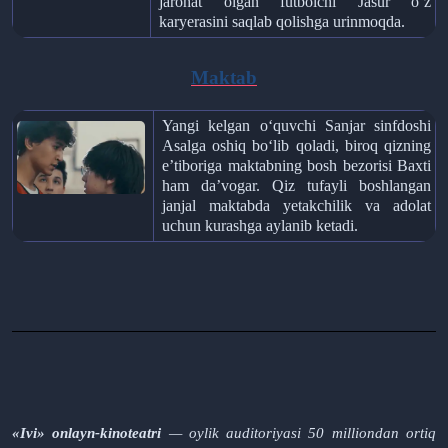
jarohat olgan futbolchi Jasur o‘z
karyerasini saqlab qolishga urinmoqda.
Maktab
Yangi kelgan o‘quvchi Sanjar sinfdoshi
Asalga oshiq bo‘lib qoladi, biroq qizning
e’tiboriga maktabning bosh bezorisi Baxti
ham da’vogar. Qiz tufayli boshlangan
janjal maktabda yetakchilik va adolat
uchun kurashga aylanib ketadi.
«Ivi» onlayn-kinoteatri
— oylik auditoriyasi 50 milliondan ortiq