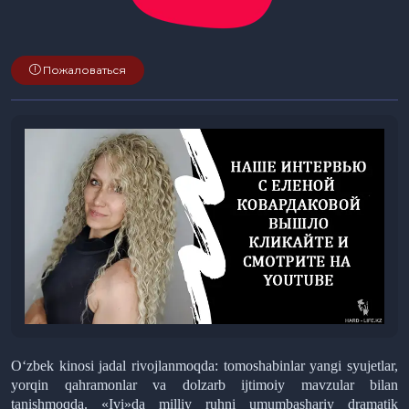
Пожаловаться
O‘zbek kinosi jadal rivojlanmoqda: tomoshabinlar yangi syujetlar,
yorqin qahramonlar va dolzarb ijtimoiy mavzular bilan
tanishmoqda. «Ivi»da milliy ruhni umumbashariy dramatik