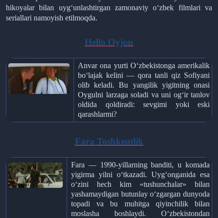
hikoyalar bilan uyg‘unlashtirgan zamonaviy o‘zbek filmlari va
seriallari namoyish etilmoqda.
Hello Oyjon
Anvar ona yurti O‘zbekistonga amerikalik
bo‘lajak kelini — qora tanli qiz Sofiyani
olib keladi. Bu yangilik yigitning onasi
Oygulni larzaga soladi va uni og‘ir tanlov
oldida qoldiradi: sevgimi yoki eski
qarashlarmi?
Fara Toshkentlik
Fara — 1990-yillarning banditi, u komada
yigirma yilni o‘tkazadi. Uyg‘onganida esa
o‘zini hech kim «tushunchalar» bilan
yashamaydigan butunlay o‘zgargan dunyoda
topadi va bu muhitga qiyinchilik bilan
moslasha boshlaydi. O‘zbekistondan