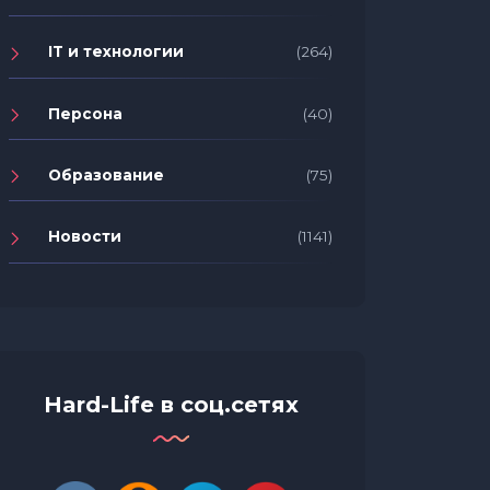
IT и технологии
(264)
7 спос
Почему вам нужны лайтбоксы?
после 
Персона
(40)
Образование
(75)
Новости
(1141)
Hard-Life в соц.сетях