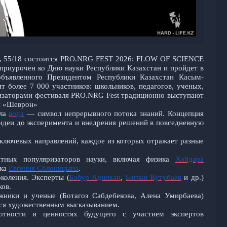
л, 55/18 состоится PRO.NRG FEST 2026: FLOW OF SCIENCE
риурочен ко Дню науки Республики Казахстан и пройдет в
объявленного Президентом Республики Казахстан
Ка
сым-
т более 7 000 участников: школьников, педагогов, ученых,
низаторами фестиваля PRO.NRG Fest традиционно выступают
я «Шеврон»
ала
вода
— символ непрерывного потока знаний. Концепция
идеи до эксперимента и внедрения решений в повседневную
ключевых направлений, каждое из которых отражает разные
стных популяризаторов науки, включая физика
Хайдара
ика
Евгения Солоницына
.
коления. Эксперты (
Бабур Адилхан
,
Баглан Кутубаев
и др.)
ков.
жники и ученые (Ботагоз Сабдебекова, Алена Умирбаева)
тся художественным высказыванием.
тности и ценностях будущего с участием экспертов