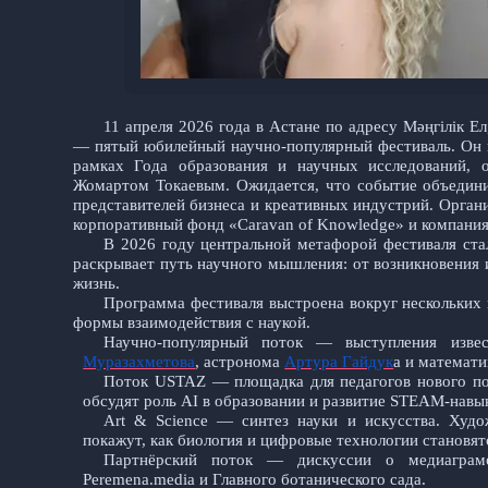
11 апреля 2026 года
в Астане
по адресу Мәңгілік Е
— пятый юбилейный научно-популярный фестиваль. Он п
рамках Года образования и научных исследований, 
Жомарт
ом
Токаев
ым
. Ожидается, что событие объедини
представителей бизнеса и креативных индустрий. Орга
корпоративный фонд «Caravan of Knowledge» и компани
В 2026 году центральной метафорой фестиваля ст
раскрывает путь научного мышления: от возникновения 
жизнь.
Программа фестиваля выстроена вокруг нескольких 
формы взаимодействия с наукой.
Научно-популярный поток — выступления изве
Муразахметова
, астронома
Артура Гайдук
а и математ
Поток USTAZ — площадка для педагогов нового по
обсудят роль AI в образовании и развитие STEAM-навы
Art & Science — синтез науки и искусства. Худо
покажут, как биология и цифровые технологии становя
Партнёрский поток — дискуссии о медиаграмо
Peremena.media и Главного ботанического сада.