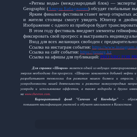
«Ритмы воды» (международный блок) — эксперты 
Geographic (
Аннуш Бабаджанян
) обсудят глобальные в
Ярким финалом фестиваля станет вечер открытых ас
и жители столицы смогут увидеть Юпитер и двойны
Изображение с одного из приборов будет транслировать
В этом году фестиваль внедряет элементы геймифик
фиксировать свой прогресс и выстраивать индивидуал
Вход для всех желающих свободен с предварительной
Ссылка на инстаграм события:
https://www.instagram.
Ссылка на сайт события:
https://pronrg.kz
Ссылка на афишы для публикаций:
PRO NRG FOR P
Для справки
:
«Шеврон»
является одной из ведущих интегрированных
энергия необходима для прогресса. «Шеврон» занимается добычей нефти и
разрабатывает технологии для развития нашего бизнеса и отрасли.
углеродоемкости нашей деятельности и развитие низкоуглеродных направ
углерода и использование оффсетов, а также водорода и других инн
на
www.chevron.com
.
Корпоративный фонд "Caravan of Knowledge"
- образов
повышает
квалификацию учителей и обучает школьников в Казахстане.