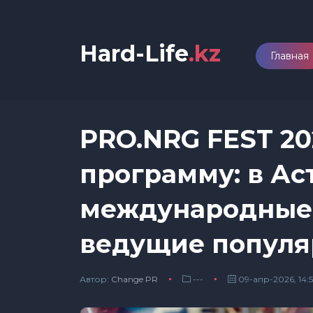
Hard-Life
.kz
Главная
PRO.NRG FEST 20
программу: в Ас
международные 
ведущие популя
Автор:
Сhange PR
---
09-апр-2026, 14: