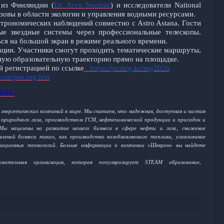
из Финляндии (
Dr. Arvo Nerman
) и исследователи National
ызовы в области экологии и управления водными ресурсами.
трономических наблюдений совместно с Astro Astana. Гости
е звездные системы через профессиональные телескопы.
ся на большой экран в режиме реального времени.
ации. Участники смогут проходить тематические маршруты,
ьную образовательную траекторию прямо на площадке.
 регистрацией по ссылке
https://pronrg.kz/reg2026
com/pro.nrg.fest
RESS
 энергетических компаний в мире. Мы считаем, что надежная, доступная и чистая
 природного газа, производством ГСМ, нефтехимической продукции и присадок и
 Мы нацелены на развитие нашего бизнеса в сфере нефти и газа, снижение
лений бизнеса таких, как производство возобновляемого топлива, улавливание
овационных технологий. Больше информации о компании «Шеврон» вы найдете
ательная организация, которая популяризирует STEAM образование,