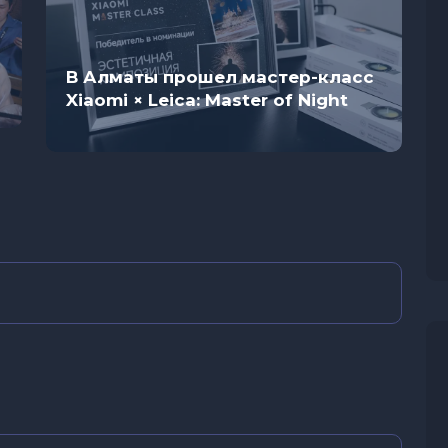
В Алматы прошел мастер-класс
Xiaomi × Leica: Master of Night