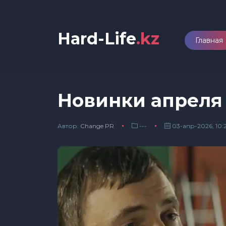
Hard-Life
.kz
Главная
Новинки апреля
Автор:
Сhange PR
---
03-апр-2026, 10: