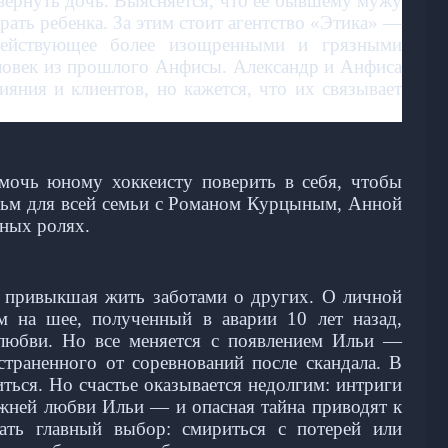
вернуть дочь. Выясняется, что ее бывшему мужу
ать ребенка. За этим стоит агентство «Этика» —
действующее более изощренными и грязными
еловек из прошлого Анфисы. Александр и Анфиса
ияния и клиентов, но кажется, что их связывает
мочь юному хоккеисту поверить в себя, чтобы
льм для всей семьи с Романом Курцыным, Анной
ных ролях.
, привыкшая жить заботами о других. О личной
м на шее, полученный в аварии 10 лет назад,
й любви. Но все меняется с появлением Ильи —
страненного от соревнований после скандала. В
ться. Но счастье оказывается недолгим: интриги
жней любви Ильи — и опасная тайна приводят к
лать главный выбор: смириться с потерей или