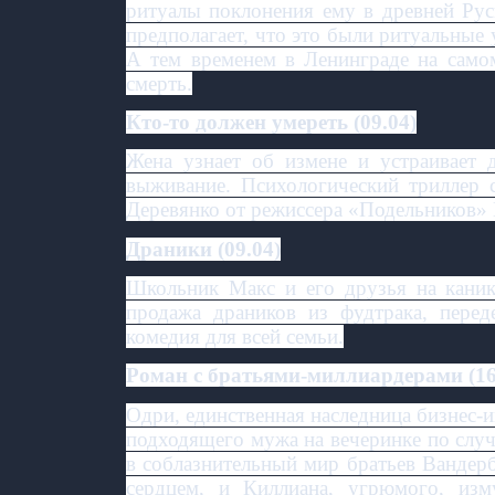
ритуалы поклонения ему в древней Р
предполагает, что это были ритуальные 
А тем временем в Ленинграде на самом
смерть.
Кто-то должен умереть (09.04)
Жена узнает об измене и устраивает
выживание. Психологический триллер
Деревянко от режиссера «Подельников» 
Драники (09.04)
Школьник Макс и его друзья на кани
продажа драников из фудтрака, пере
комедия для всей семьи.
Роман с братьями-миллиардерами (16
Одри, единственная наследница бизнес-и
подходящего мужа на вечеринке по случ
в соблазнительный мир братьев Вандер
сердцем, и Киллиана, угрюмого, изм