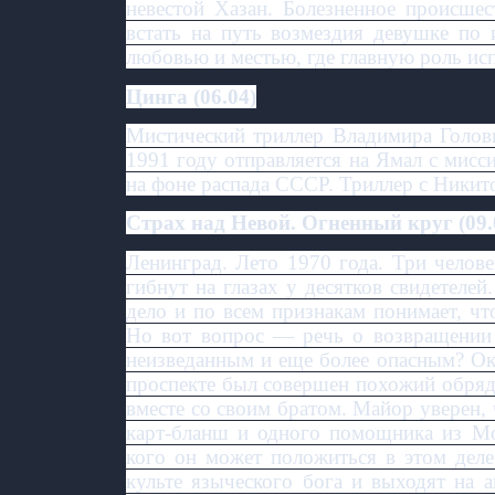
невестой Хазан. Болезненное происшес
встать на путь возмездия девушке по
любовью и местью, где главную роль ис
Цинга (06.04)
Мистический триллер Владимира Голов
1991 году отправляется на Ямал с мисс
на фоне распада СССР. Триллер с Ники
Страх над Невой. Огненный круг (09.
Ленинград. Лето 1970 года. Три челов
гибнут на глазах у десятков свидетелей
дело и по всем признакам понимает, чт
Но вот вопрос — речь о возвращении 
неизведанным и еще более опасным? Ок
проспекте был совершен похожий обряд,
вместе со своим братом. Майор уверен,
карт-бланш и одного помощника из Мо
кого он может положиться в этом деле
культе языческого бога и выходят на 