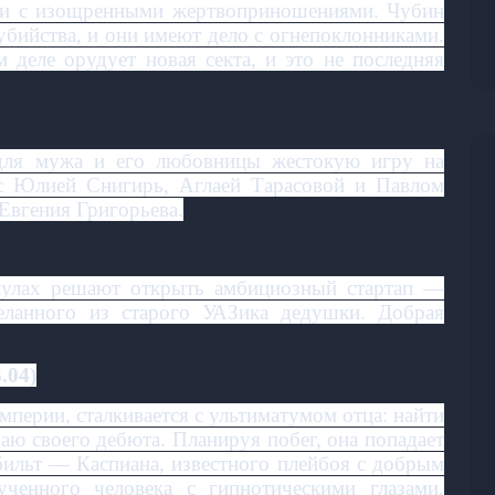
уси с изощренными жертвоприношениями. Чубин
убийства, и они имеют дело с огнепоклонниками.
 деле орудует новая секта, и это не последняя
 для мужа и его любовницы жестокую игру на
 с Юлией Снигирь, Аглаей Тарасовой и Павлом
Евгения Григорьева.
кулах решают открыть амбициозный стартап —
деланного из старого УАЗика дедушки. Добрая
.04)
мперии, сталкивается с ультиматумом отца: найти
аю своего дебюта. Планируя побег, она попадает
бильт — Каспиана, известного плейбоя с добрым
ученного человека с гипнотическими глазами.