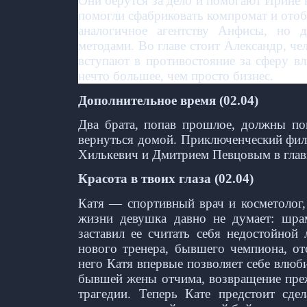
Они берутся за дело и помогают Ирине 
помогли сфабриковать компромат и отобр
аналогичное агентству Анфисы, но 
методами. Во главе стоит Александр, ч
вступают в противостояние за сферу вл
нечто большее, чем просто бизнес.
Дополнительное время (02.04)
Два брата, попав прошлое, должны по
вернуться домой. Приключенческий фи
Хилькевич и Дмитрием Певцовым в глав
Красота в твоих глаза (02.04)
Катя — спортивный врач и косметолог
жизни девушка давно не думает: шра
заставил ее считать себя недостойно
нового тренера, бывшего чемпиона, от
него Катя впервые позволяет себе влюби
бывшей жены отчима, возвращение пре
трагедии. Теперь Кате предстоит сде