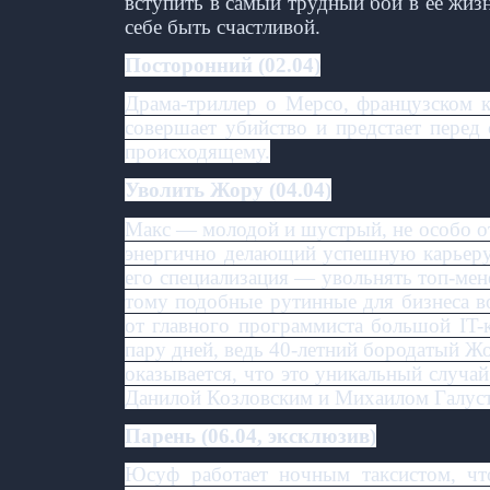
вступить в самый трудный бой в ее жиз
себе быть счастливой.
Посторонний (02.04)
Драма‑триллер о Мерсо, французском 
совершает убийство и предстает перед
происходящему.
Уволить Жору (04.04)
Макс — молодой и шустрый, не особо 
энергично делающий успешную карьеру 
его специализация — увольнять топ-мен
тому подобные рутинные для бизнеса в
от главного программиста большой IT-
пару дней, ведь 40-летний бородатый Ж
оказывается, что это уникальный случа
Данилой Козловским и Михаилом Галус
Парень (06.04, эксклюзив)
Юсуф работает ночным таксистом, чт