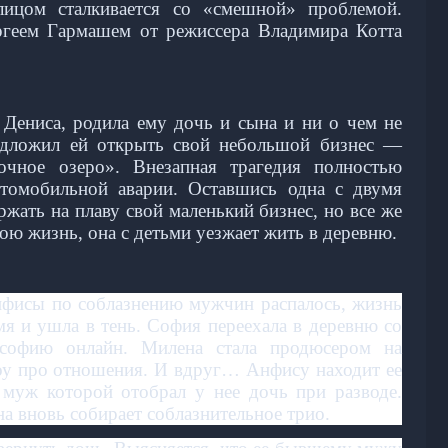
лицом сталкивается со «смешной» проблемой.
геем Гармашем от режиссера Владимира Котта
Дениса, родила ему дочь и сына и ни о чем не
редложил ей открыть свой небольшой бизнес —
чное озеро». Внезапная трагедия полностью
втомобильной аварии. Оставшись одна с двумя
ржать на плаву свой маленький бизнес, но все же
вою жизнь, она с детьми уезжает жить в деревню.
Анфисы по соблазнению мужчин распалось, жизнь
я и ушла в тень. София переехала в деревню со
ософию онлайн. Милена стала продюсером на
шоу про отношения. И вдруг… Анфису находит ее
муж которой отобрал у нее дочь при разводе.
 вновь собирает соблазнительное трио.