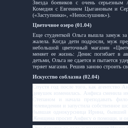
Звезда боевиков с очень серьезным 
Комедия с Евгением Цыгановым и Сер
(«Заступники», «Непослушник»).
Цветочное озеро (01.04)
Еще студенткой Ольга вышла замуж за 
жалела. Когда дети подросли, муж п
небольшой цветочный магазин «Цвето
меняет ее жизнь: Денис погибает в а
детьми, Ольга не сдается и пытается уде
теряет магазин. Решив заново строить с
Искусство соблазна (02.04)
Спустя год после того, как агентство 
девушек изменилась. Анфиса сменила им
Степаном и начала преподавать фил
телевидении и запустила собственное 
бывшая однокурсница Ирина, бывший 
Женщина просит Анфису о помощи, и она