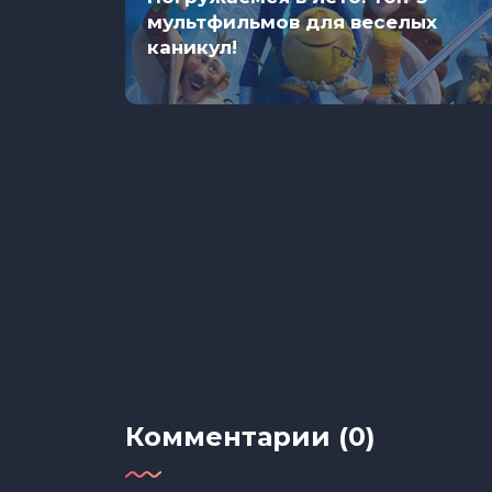
в таких
мультфильмов для веселых
каникул!
Комментарии (0)