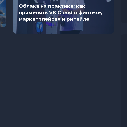
Облака на практике: как
применять VK Cloud в финтехе,
маркетплейсах и ритейле