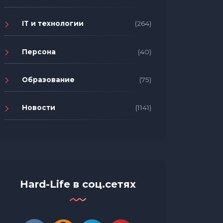
IT и технологии
(264)
Персона
(40)
Образование
(75)
Новости
(1141)
Hard-Life в соц.сетях
Какова моя цель в жизни?