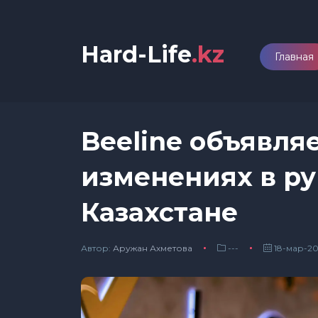
Hard-Life
.kz
Главная
Beeline объявля
изменениях в ру
Казахстане
Автор:
Аружан Ахметова
---
18-мар-20