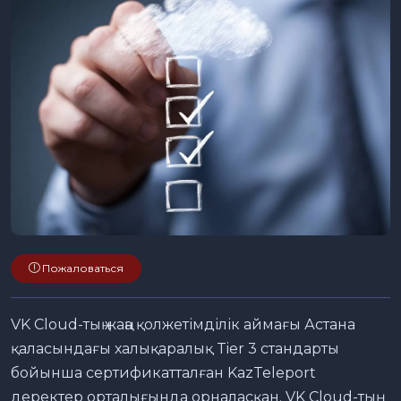
Пожаловаться
VK Cloud-тың жаңа қолжетімділік аймағы Астана
қаласындағы халықаралық Tier 3 стандарты
бойынша сертификатталған KazTeleport
деректер орталығында орналасқан. VK Cloud-тың