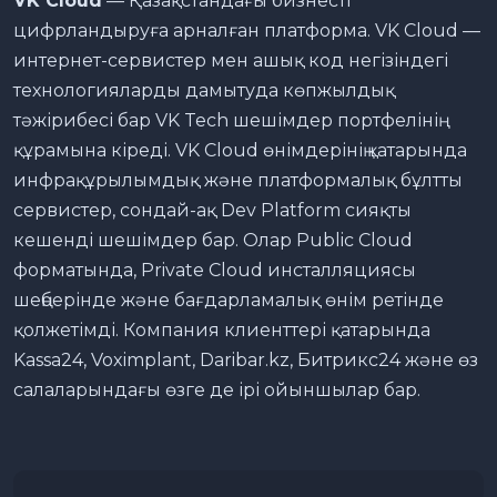
VK Cloud
— Қазақстандағы бизнесті
цифрландыруға арналған платформа. VK Cloud —
интернет-сервистер мен ашық код негізіндегі
технологияларды дамытуда көпжылдық
тәжірибесі бар VK Tech шешімдер портфелінің
құрамына кіреді. VK Cloud өнімдерінің қатарында
инфрақұрылымдық және платформалық бұлтты
сервистер, сондай-ақ Dev Platform сияқты
кешенді шешімдер бар. Олар Public Cloud
форматында, Private Cloud инсталляциясы
шеңберінде және бағдарламалық өнім ретінде
қолжетімді. Компания клиенттері қатарында
Kassa24, Voximplant, Daribar.kz, Битрикс24 және өз
салаларындағы өзге де ірі ойыншылар бар.