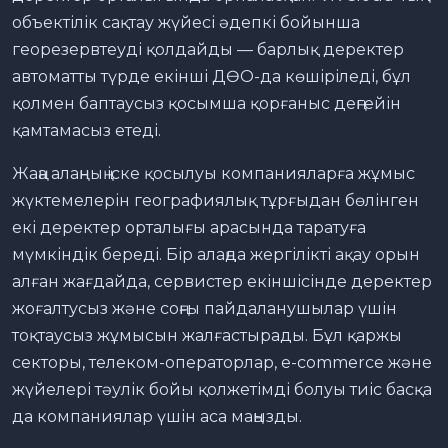
объектілік сақтау жүйесі әдепкі бойынша
георезервтеуді қолдайды — барлық деректер
автоматты түрде екінші ДӨО-да көшіріледі, бұл
қолмен баптаусыз қосымша қорғаныс деңгейін
қамтамасыз етеді.
Жаңа алаңның іске қосылуы компанияларға жұмыс
жүктемелерін географиялық тұрғыдан бөлінген
екі деректер орталығы арасында таратуға
мүмкіндік береді. Бір алаңда жергілікті ақау орын
алған жағдайда, сервистер екіншісінде деректер
жоғалтусыз және соңғы пайдаланушылар үшін
тоқтаусыз жұмысын жалғастырады. Бұл қаржы
секторы, телеком-операторлар, e-commerce және
жүйелері тәулік бойы қолжетімді болуы тиіс басқа
да компаниялар үшін аса маңызды.