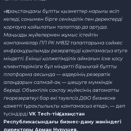
«Қазақстандағы бұлтты қызметтер нарығы өсіп
келеді, сонымен бірге сенімділік пен деректерді
қорғауға қойылатын талаптар да артуда.
Маңызды жүйелермен жұмыс істейтін
компаниялар ПП РК №832 талаптарына сәйкес
инфрақұрылымды резервтеуді қамтамасыз етуге
міндетті. Екінші қолжетімділік аймағын іске қосу
клиенттерімізге бұл міндетті бірыңғай бұлтты
платформа аясында — өздерінің резервтік
алаңдарын салмай-ақ — шешуге мүмкіндік
береді. Объектілік сақтау жүйесінің автоматты
георезервтеуі бар екі тәуелсіз ДӨО бизнеске
қажетті тұрақтылықты қамтамасыз етеді»
, — деп
түсіндірді
VK Tech-тің Қазақстан
Республикасындағы бизнес-даму жөніндегі
директоры Арман Нурушев.