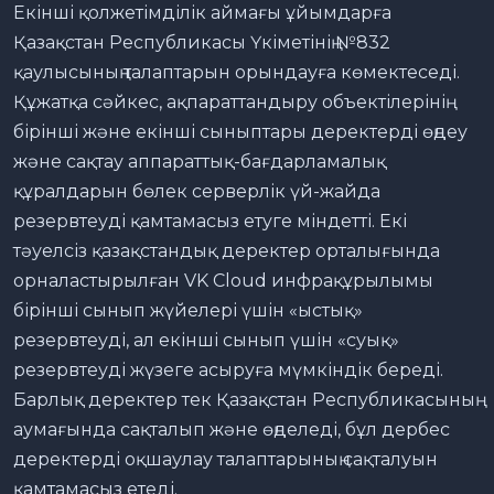
Екінші қолжетімділік аймағы ұйымдарға
Қазақстан Республикасы Үкіметінің №832
қаулысының талаптарын орындауға көмектеседі.
Құжатқа сәйкес, ақпараттандыру объектілерінің
бірінші және екінші сыныптары деректерді өңдеу
және сақтау аппараттық-бағдарламалық
құралдарын бөлек серверлік үй-жайда
резервтеуді қамтамасыз етуге міндетті. Екі
тәуелсіз қазақстандық деректер орталығында
орналастырылған VK Cloud инфрақұрылымы
бірінші сынып жүйелері үшін «ыстық»
резервтеуді, ал екінші сынып үшін «суық»
резервтеуді жүзеге асыруға мүмкіндік береді.
Барлық деректер тек Қазақстан Республикасының
аумағында сақталып және өңделеді, бұл дербес
деректерді оқшаулау талаптарының сақталуын
қамтамасыз етеді.