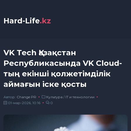
Hard-Life
.kz
VK Tech Қазақстан
Республикасында VK Cloud-
тың екінші қолжетімділік
аймағын іске қосты
Автор:
Сhange PR
Культура
/
IT и технологии
01-мар-2026, 10:16
0