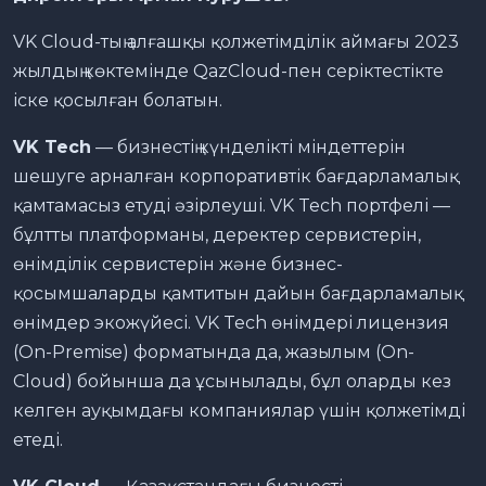
VK Cloud-тың алғашқы қолжетімділік аймағы 2023
жылдың көктемінде QazCloud-пен серіктестікте
іске қосылған болатын.
VK Tech
— бизнестің күнделікті міндеттерін
шешуге арналған корпоративтік бағдарламалық
қамтамасыз етуді әзірлеуші. VK Tech портфелі —
бұлтты платформаны, деректер сервистерін,
өнімділік сервистерін және бизнес-
қосымшаларды қамтитын дайын бағдарламалық
өнімдер экожүйесі. VK Tech өнімдері лицензия
(On-Premise) форматында да, жазылым (On-
Cloud) бойынша да ұсынылады, бұл оларды кез
келген ауқымдағы компаниялар үшін қолжетімді
етеді.