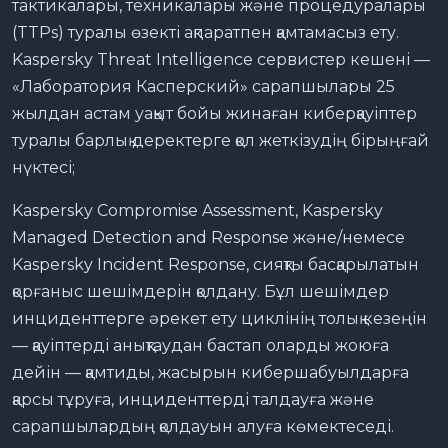
тактикалары, техникалары және процедуралары
(TTPs) туралы өзекті ақпаратпен қамтамасыз ету.
Kaspersky Threat Intelligence сервистер кешені —
«Лаборатория Касперский» сарапшылары 25
жылдан астам уақыт бойы жинаған киберқауіптер
туралы барлық деректерге қол жеткізудің бірыңғай
нүктесі;
Kaspersky Compromise Assessment, Kaspersky
Managed Detection and Response және/немесе
Kaspersky Incident Response, сияқты басқарылатын
қорғаныс шешімдерін қолдану. Бұл шешімдер
инциденттерге әрекет ету циклінің толық кезеңін
— қауіптерді анықтаудан бастап оларды жоюға
дейін — қамтиды, жасырын кибершабуылдарға
қарсы тұруға, инциденттерді талдауға және
сарапшылардың қолдауын алуға көмектеседі.