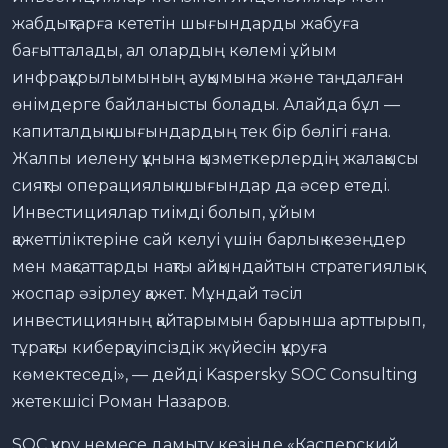
жабдықтарға кететін шығындарды жабуға
бағытталады, ал олардың көлемі ұйым
инфрақұрылымының ауқымына және таңдалған
өнімдерге байланысты болады. Алайда бұл —
капиталдық шығындардың тек бір бөлігі ғана.
Жалпы иелену құнына қызметкерлердің жалақысы
сияқты операциялық шығындар да әсер етеді.
Инвестициялар тиімді болып, ұйым
қажеттіліктеріне сай келуі үшін барлық кезеңдер
мен мақсаттарды нақты айқындайтын стратегиялық
жоспар әзірлеу қажет. Мұндай тәсіл
инвестицияның қайтарымын барынша арттырып,
тұрақты киберқауіпсіздік жүйесін құруға
көмектеседі», — дейді Kaspersky SOC Consulting
жетекшісі Роман Назаров.
SOC құру немесе дамыту кезінде «Касперский