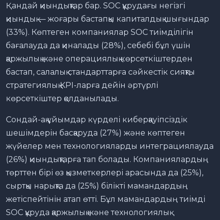
Қандай қиындықтар бар. SOC құрудағы негізгі
қиындық — жоғары бастапқы капиталдық шығындар
(33%). Көптеген компаниялар SOC тиімділігін
бағалауда да қиналады (28%), себебі бұл үшін
қаржылық және операциялық көрсеткіштерден
бастап, салалық стандарттарға сәйкестік сияқты
стратегиялық KPI-ларға дейін әртүрлі
көрсеткіштер қолданылады.
Сондай-ақ ұйымдар күрделі киберқауіпсіздік
шешімдерін басқаруда (27%) және көптеген
жүйелер мен технологияларды интеграциялауда
(26%) қиындықтарға тап болады. Компаниялардың
төрттен бірі өз қызметкерлері арасында да (25%),
сыртқы нарықта да (25%) білікті мамандардың
жетіспейтінін атап өтті. Бұл мамандардың тиімді
SOC құруда қаржылық және технологиялық