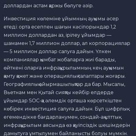
доллардан астам қаржы бөлуге әзір.
Инвестиция көлеміне ұйымның ауқымы әсер
етеді: орта есеппен шағын кәсіпорындар 1,2
миллион доллардан аз, ірілеу ұйымдар —
шамамен 1,7 миллион доллар, ал корпорациялар
— 5 миллион доллар салуға дайын. Үлкен
компаниялар қымбат жобаларға жиі барады,
өйткені оларға инфрақұрылымның кең ауқымын
қамту қажет және операциялық талаптары жоғары.
Географиялық айырмашылықтар да бар. Мысалы,
Вьетнам мен Қытай сияқты кейбір елдерде
ұйымдар SOC-қа әлемдік орташа көрсеткіштен
көбірек инвестиция салуға дайын. Бұл цифрлық
егемендікке бағдарланумен, сондай-ақ ұлттық
инфрақұрылым аясында өз қауіпсіздік шешімдерін
дамытуға ұмтылумен байланысты болуы мүмкін.