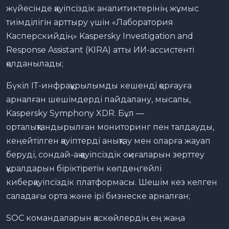
жүйесінде қауіпсіздік аналитиктерінің жұмыс
тиімділігін арттыру үшін «Лаборатория
Касперскийдің» Kaspersky Investigation and
Response Assistant (KIRA) атты ИИ-ассистенті
қолданылады;
Бүкіл ІТ-инфрақұрылымды кешенді қорғауға
арналған шешімдерді пайдалану, мысалы,
Kaspersky Symphony XDR. Бұл —
орталықтандырылған мониторинг пен талдауды,
кеңейтілген қауіптерді анықтау мен оларға жауап
беруді, сондай-ақ қауіпсіздік оқиғаларын зерттеу
құралдарын біріктіретін көпдеңгейлі
киберқауіпсіздік платформасы. Шешім кез келген
саладағы орта және ірі бизнеске арналған;
SOC командаларын қаскөйлердің ең жаңа