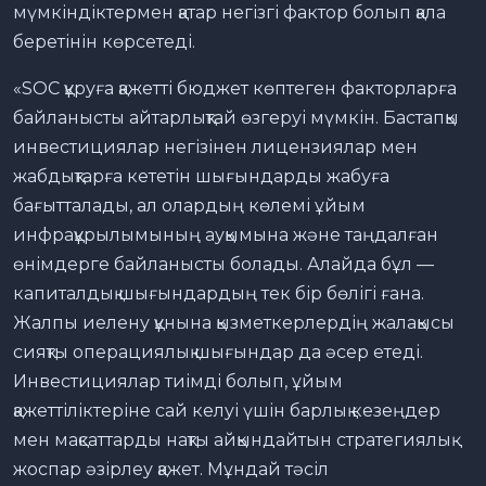
мүмкіндіктермен қатар негізгі фактор болып қала
беретінін көрсетеді.
«SOC құруға қажетті бюджет көптеген факторларға
байланысты айтарлықтай өзгеруі мүмкін. Бастапқы
инвестициялар негізінен лицензиялар мен
жабдықтарға кететін шығындарды жабуға
бағытталады, ал олардың көлемі ұйым
инфрақұрылымының ауқымына және таңдалған
өнімдерге байланысты болады. Алайда бұл —
капиталдық шығындардың тек бір бөлігі ғана.
Жалпы иелену құнына қызметкерлердің жалақысы
сияқты операциялық шығындар да әсер етеді.
Инвестициялар тиімді болып, ұйым
қажеттіліктеріне сай келуі үшін барлық кезеңдер
мен мақсаттарды нақты айқындайтын стратегиялық
жоспар әзірлеу қажет. Мұндай тәсіл