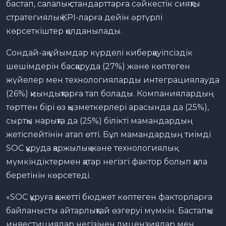
бастап, салалық стандарттарға сәйкестік сияқты
стратегиялық KPI-ларға дейін әртүрлі
көрсеткіштер қолданылады.
Сондай-ақ ұйымдар күрделі киберқауіпсіздік
шешімдерін басқаруда (27%) және көптеген
жүйелер мен технологияларды интеграциялауда
(26%) қиындықтарға тап болады. Компаниялардың
төрттен бірі өз қызметкерлері арасында да (25%),
сыртқы нарықта да (25%) білікті мамандардың
жетіспейтінін атап өтті. Бұл мамандардың тиімді
SOC құруда қаржылық және технологиялық
мүмкіндіктермен қатар негізгі фактор болып қала
беретінін көрсетеді.
«SOC құруға қажетті бюджет көптеген факторларға
байланысты айтарлықтай өзгеруі мүмкін. Бастапқы
инвестициялар негізінен лицензиялар мен