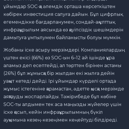
ұйымдар SOC-қа әлемдік орташа көрсеткіштен
көбірек инвестиция салуға дайын. Бұл цифрлық
егемендікке бағдарланумен, сондай-ақ ұлттық
инфрақұрылым аясында өз қауіпсіздік шешімдерін
дамытуға ұмтылумен байланысты болуы мүмкін.
Жобаны іске асыру мерзімдері. Компаниялардың
үштен екісі (66%) өз SOC-ын 6–12 ай ішінде құра
аламыз деп есептейді, ал төрттен бірінен астамы
(26%) бұл жұмысқа бір жылдан екі жылға дейін
уақыт кетеді дейді. Ірі ұйымдар күрделі ортада
жұмыс істегеніне қарамастан, әдетте қысқа мерзімде
аяқтауды жоспарлайды. Тәжірибеде бұл көбіне
SOC-ты алдымен тек аса маңызды жүйелер үшін
іске қосып, кейін инфрақұрылымның бүкіл
ауқымына кезең-кезеңімен кеңейтуді білдіреді.