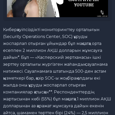
Киберқауіпсіздікті мониторингтеу орталығын
(Security Operations Center, SOC) құруды
жоспарлап отырған ұйымдар бұл мақсатқа орта
есеппен 2 миллион АҚШ долларын жұмсауға
дайын*. Бұл — «Касперский зертханасы» ішкі
зерттеу орталығы жүргізген жаһандық сауалнама
нәтижесі. Сауалнамаға штатында 500-ден астам
қызметкері бар, қазір SOC-ы жоқ, бірақ алдағы екі
жылда оны құруды жоспарлап отырған
компаниялар қатысқан**. Респонденттердің
жартысынан көбі (55%) бұл мақсатқа 1 миллион АҚШ
долларынан аз қаражат жұмсауға дайын екенін
айтса, шамамен төрттен бірі (24%) — 2,5 миллион