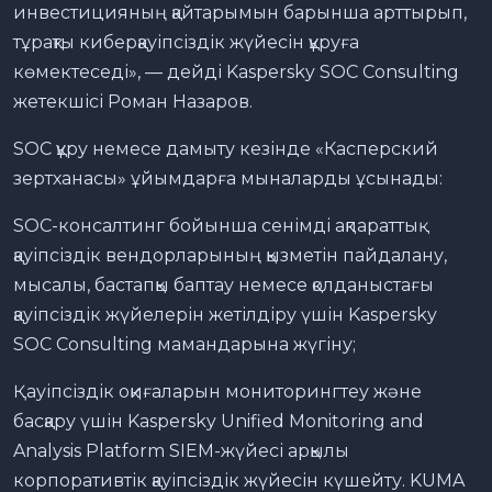
инвестицияның қайтарымын барынша арттырып,
тұрақты киберқауіпсіздік жүйесін құруға
көмектеседі», — дейді Kaspersky SOC Consulting
жетекшісі Роман Назаров.
SOC құру немесе дамыту кезінде «Касперский
зертханасы» ұйымдарға мыналарды ұсынады:
SOC-консалтинг бойынша сенімді ақпараттық
қауіпсіздік вендорларының қызметін пайдалану,
мысалы, бастапқы баптау немесе қолданыстағы
қауіпсіздік жүйелерін жетілдіру үшін Kaspersky
SOC Consulting мамандарына жүгіну;
Қауіпсіздік оқиғаларын мониторингтеу және
басқару үшін Kaspersky Unified Monitoring and
Analysis Platform SIEM-жүйесі арқылы
корпоративтік қауіпсіздік жүйесін күшейту. KUMA