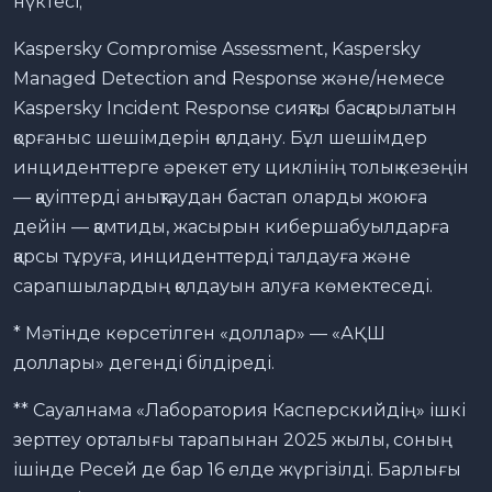
нүктесі;
Kaspersky Compromise Assessment, Kaspersky
Managed Detection and Response және/немесе
Kaspersky Incident Response сияқты басқарылатын
қорғаныс шешімдерін қолдану. Бұл шешімдер
инциденттерге әрекет ету циклінің толық кезеңін
— қауіптерді анықтаудан бастап оларды жоюға
дейін — қамтиды, жасырын кибершабуылдарға
қарсы тұруға, инциденттерді талдауға және
сарапшылардың қолдауын алуға көмектеседі.
* Мәтінде көрсетілген «доллар» — «АҚШ
доллары» дегенді білдіреді.
** Сауалнама «Лаборатория Касперскийдің» ішкі
зерттеу орталығы тарапынан 2025 жылы, соның
ішінде Ресей де бар 16 елде жүргізілді. Барлығы