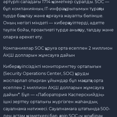
әртүрлі саладағы 1714 қызметкер сұралды. SOC —
бұл компанияның ІТ-инфрақұрылымын тұрақты
түрде бақылау және қорғауға жауапты бөлімше.
Оның негізгі міндеті — киберқауіптерді, әдетте
тәулік бойы, проактивті түрде анықтау, талдау және
оларға әрекет ету.
Компаниялар SOC құруға орта есеппен 2 миллион
АҚШ долларын жұмсауға дайын
Киберқауіпсіздікті мониторингтеу орталығын
(Security Operations Center, SOC) құруды
жоспарлап отырған ұйымдар бұл мақсатқа орта
есеппен 2 миллион АҚШ долларын жұмсауға
дайын*. Бұл — «Лаборатория Касперскийдің»
ішкі зерттеу орталығы жүргізген жаһандық
сауалнама нәтижесі. Сауалнамаға штатында 500-
ден астам қызметкері бар, қазір SOC-ы жоқ, бірақ