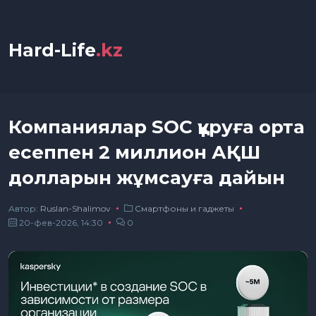
Hard-Life
.kz
Компаниялар SOC құруға орта
есеппен 2 миллион АҚШ
долларын жұмсауға дайын
Автор:
Ruslan-Shalimov
Смартфоны и гаджеты
20-фев-2026, 14:30
0