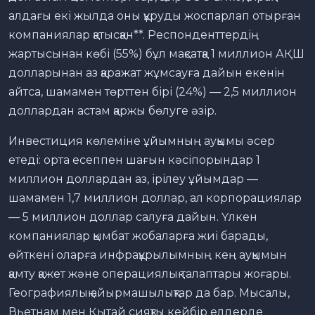
алдағы екі жылда оны құруды жоспарлап отырған
компаниялар қатысқан**. Респонденттердің
жартысынан көбі (55%) бұл мақсатқа 1 миллион АҚШ
долларынан аз қаражат жұмсауға дайын екенін
айтса, шамамен төрттен бірі (24%) — 2,5 миллион
доллардан астам қаржы бөлуге әзір.
Инвестиция көлеміне ұйымның ауқымы әсер
етеді: орта есеппен шағын кәсіпорындар 1
миллион доллардан аз, ірілеу ұйымдар —
шамамен 1,7 миллион доллар, ал корпорациялар
— 5 миллион доллар салуға дайын. Үлкен
компаниялар қымбат жобаларға жиі барады,
өйткені оларға инфрақұрылымның кең ауқымын
қамту қажет және операциялық талаптары жоғары.
Географиялық айырмашылықтар да бар. Мысалы,
Вьетнам мен Қытай сияқты кейбір елдерде