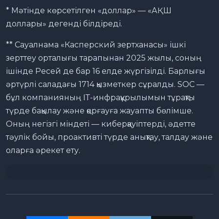
* Мәтінде көрсетілген «доллар» — «АҚШ
доллары» дегенді білдіреді.
** Сауалнама «Касперский зертханасы» ішкі
зерттеу орталығы тарапынан 2025 жылы, соның
ішінде Ресей де бар 16 елде жүргізілді. Барлығы
әртүрлі саладағы 1714 қызметкер сұралды. SOC —
бұл компанияның ІТ-инфрақұрылымын тұрақты
түрде бақылау және қорғауға жауапты бөлімше.
Оның негізгі міндеті — киберқауіптерді, әдетте
тәулік бойы, проактивті түрде анықтау, талдау және
оларға әрекет ету.