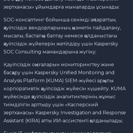
зертханасы» ұйымдарға мыналарды ұсынады:
SOC-консалтинг бойынша сенімді ақпараттық
қауіпсіздік вендорларының қызметін пайдалану,
мысалы, бастапқы баптау немесе қолданыстағы
қауіпсіздік жүйелерін жетілдіру үшін Kaspersky
SOC Consulting мамандарына жүгіну;
Қауіпсіздік оқиғаларын мониторингтеу және
басқару үшін Kaspersky Unified Monitoring and
Analysis Platform (KUMA) SIEM-жүйесі арқылы
корпоративтік қауіпсіздік жүйесін күшейту. KUMA
жүйесінде қауіпсіздік аналитиктерінің жұмыс
тиімділігін арттыру үшін «Касперский
зертханасы» Kaspersky Investigation and Response
Assistant (KIRA) атты ИИ-ассистенті қолданылады;