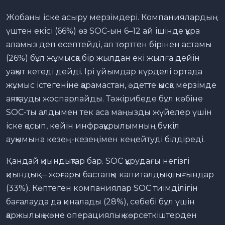
Жобаны іске асыру мерзімдері. Компаниялардың
үштен екісі (66%) өз SOC-ын 6–12 ай ішінде құра
аламыз деп есептейді, ал төрттен бірінен астамы
(26%) бұл жұмысқа бір жылдан екі жылға дейін
уақыт кетеді дейді. Ірі ұйымдар күрделі ортада
жұмыс істегеніне қарамастан, әдетте қысқа мерзімде
аяқтауды жоспарлайды. Тәжірибеде бұл көбіне
SOC-ты алдымен тек аса маңызды жүйелер үшін
іске қосып, кейін инфрақұрылымның бүкіл
ауқымына кезең-кезеңімен кеңейтуді білдіреді.
Қандай қиындықтар бар. SOC құрудағы негізгі
қиындық — жоғары бастапқы капиталдық шығындар
(33%). Көптеген компаниялар SOC тиімділігін
бағалауда да қиналады (28%), себебі бұл үшін
қаржылық және операциялық көрсеткіштерден