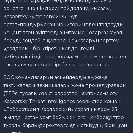
Бүкіл ІТ-инфрақұрылымды кешенді қорғауға
арналған шешімдерді пайдалану, мысалы,
Kaspersky Symphony XDR. Бұл —
орталықтандырылған мониторинг пен талдауды,
кеңейтілген қауіптерді анықтау мен оларға жауап
беруді, сондай-ақ қауіпсіздік оқиғаларын зерттеу
құралдарын біріктіретін көпдеңгейлі
киберқауіпсіздік платформасы. Шешім кез келген
саладағы орта және ірі бизнеске арналған;
SOC командаларын қаскөйлердің ең жаңа
тактикалары, техникалары және процедуралары
(TTPs) туралы өзекті ақпаратпен қамтамасыз ету.
Kaspersky Threat Intelligence сервистер кешені —
«Лаборатория Касперский» сарапшылары 25
жылдан астам уақыт бойы жинаған киберқауіптер
туралы барлық деректерге қол жеткізудің бірыңғай