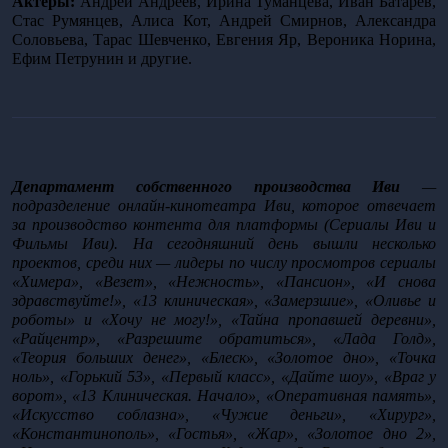
Актеры:
 Андрей Андреев, Ирина Туманцева, Иван Батарев, 
Стас Румянцев, Алиса Кот, Андрей Смирнов, Александра 
Соловьева, Тарас Шевченко, Евгения Яр, Вероника Норина, 
Ефим Петрунин и другие. 
Департамент собственного производства Иви
 — 
подразделение онлайн-кинотеатра Иви, которое отвечает 
за производство контента для платформы (Сериалы Иви и 
Фильмы Иви). На сегодняшний день вышли несколько 
проектов, среди них — лидеры по числу просмотров сериалы 
«Химера», «Везет», «Нежность», «Пансион», «И снова 
здравствуйте!», «13 клиническая», «Замерзшие», «Оливье и 
роботы» и «Хочу не могу!», «Тайна пропавшей деревни», 
«Райцентр», «Разрешите обратиться», «Лада Голд», 
«Теория больших денег», «Блеск», «Золотое дно», «Точка 
ноль», «Горький 53», «Первый класс», «Дайте шоу», «Враг у 
ворот», «13 Клиническая. Начало», «Оперативная память», 
«Искусство соблазна», «Чужие деньги», «Хирург», 
«Константинополь», «Гостья», «Жар», «Золотое дно 2», 