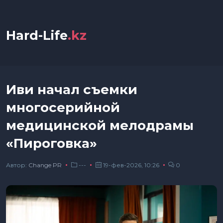
Hard-Life
.kz
Иви начал съемки
многосерийной
медицинской мелодрамы
«Пироговка»
Автор:
Сhange PR
---
19-фев-2026, 10:26
0