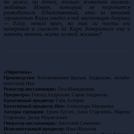
ни мужа, ни детей, только женатый коллега-
любовник Игнат, который не торопится 
разводиться. Единственный, кто за внешней 
суровостью Киры увидел в ней настоящую девушку 
— Егор, новый врач, но так ли чисты его 
намерения и сможет ли Кира довериться ему и 
наконец начать жить полной жизнью?
«Пироговка»
Производство:
 Кинокомпания братьев Андреасян, онлайн-
кинотеатр Иви
Режиссер-постановщик: 
Гога Мамаджанян
Продюсеры: 
Гевонд Андреасян, Сарик Андреасян
Креативный продюсер: 
Гайк Асатрян
Креативный продюсер Иви: 
Александра Макарьева
Авторы сценария:
 Ерзия Ертлес, Анна Старченко, Марина 
Старченко, Далер Мурзагалиев
Оператор-постановщик:
 Анатолий Симченко
Исполнительный продюсер:
 Илья Шувалов