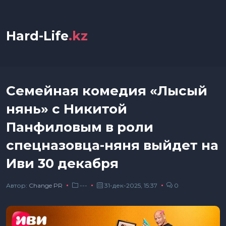
Hard-Life
.kz
Семейная комедия «Лысый
нянь» с Никитой
Панфиловым в роли
спецназовца-няня выйдет на
Иви 30 декабря
Автор:
Сhange PR
---
31-дек-2025, 15:37
0