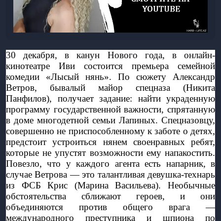
30 декабря, в канун Нового года, в онлайн-
кинотеатре Иви состоится премьера семейной 
комедии «Лысый нянь». По сюжету Александр 
Ветров, бывалый майор спецназа (Никита 
Панфилов), получает задание: найти украденную 
программу государственной важности, спрятанную 
в доме многодетной семьи Лапиных. Спецназовцу, 
совершенно не приспособленному к заботе о детях, 
предстоит устроиться нянем своенравных ребят, 
которые не упустят возможности ему напакостить. 
Повезло, что у каждого агента есть напарник, в 
случае Ветрова — это талантливая девушка-технарь 
из ФСБ Крис (Марина Васильева). Необычные 
обстоятельства сближают героев, и они 
объединяются против общего врага — 
международного преступника и шпиона по 