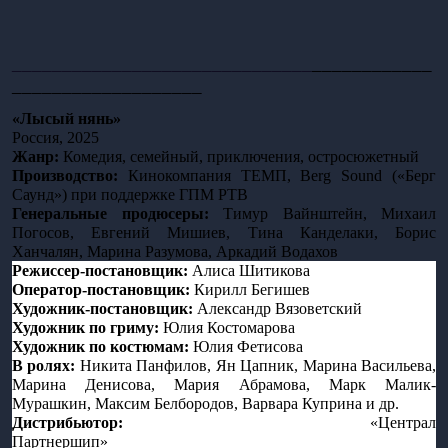
______________________________
____________
___________________
«Лысый нянь»
Россия, 2025
Жанр: 
Комедия, семейный, приключения, остросюжетный 
Производство:
 Кинокомпания ТЕМП, Berg Sound («Берг 
Саунд») при поддержке ГПМ РТВ
Генеральные продюсеры: 
Тимур Вайнштейн, Михаил 
Погосов, Евгений Мишиев, Тина Канделаки, Борис 
Ханчалян, Марина Разумова, Аркадий Водахов
Режиссер-постановщик:
 Алиса Шитикова 
Оператор-постановщик:
 Кирилл Бегишев
Художник-постановщик: 
Александр Вязоветский 
Художник по гриму: 
Юлия Костомарова
Художник по костюмам: 
Юлия Фетисова
В ролях: 
Никита Панфилов, Ян Цапник, Марина Васильева, 
Марина Денисова, Мария Абрамова, Марк Малик-
Мурашкин, Максим Белбородов, Варвара Куприна и др.
Дистрибьютор:
 «Централ 
Партнершип»
_______________________________