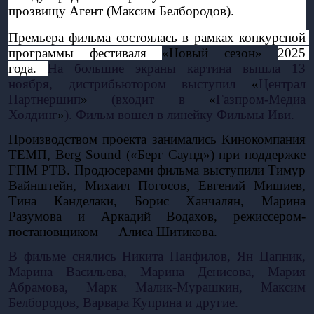
прозвищу Агент (Максим Белбородов). 
Премьера фильма состоялась в рамках конкурсной 
программы фестиваля 
«Новый сезон» 
2025 
года. 
На большие экраны картина вышла 13 
ноября, дистрибьютором выступил 
«
Централ 
Партнершип
»
 (входит в 
«
Газпром-Медиа 
Холдинг
»
). Фильм вошел в линейку Фильмы Иви. 
Производством проекта занимались Кинокомпания 
ТЕМП, Berg Sound («Берг Саунд») при поддержке 
ГПМ РТВ. Продюсерами фильма выступили Тимур 
Вайнштейн, Михаил Погосов, Евгений Мишиев, 
Тина Канделаки, Борис Ханчалян, Марина 
Разумова и Аркадий Водахов, режиссером-
постановщиком — Алиса Шитикова. 
В фильме снялись Никита Панфилов, Ян Цапник, 
Марина Васильева, Марина Денисова, Мария 
Абрамова, Марк Малик-Мурашкин, Максим 
Белбородов, Варвара Куприна и другие.