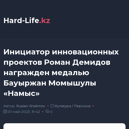
Hard-Life
.kz
Инициатор инновационных
проектов Роман Демидов
награжден медалью
Бауыржан Момышулы
«Намыс»
Автор:
Ruslan-Shalimov
Культура
/
Персона
01-май-2023, 19:42
0