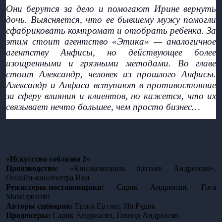
Они берутся за дело и помогают Ирине вернуть 
дочь. Выясняется, что ее бывшему мужу помогли 
сфабриковать компромат и отобрать ребенка. За 
этим стоит агентство «Этика» — аналогичное 
агентству Анфисы, но действующее более 
изощренными и грязными методами. Во главе 
стоит Александр, человек из прошлого Анфисы. 
Александр и Анфиса вступают в противостояние 
за сферу влияния и клиентов, но кажется, что их 
связывает нечто большее, чем просто бизнес… 
__________________________________________
_____________________
«Искусство соблазна 2»
Производство:
 «Кинокомпания братьев Андреасян», 
Онлайн-кинотеатра Иви
Режиссеры-постановщики: 
Сарик Андреасян, Гога 
Мамаджанян
Авторы сценария: 
Ерзия Ертлес, Ия Рудик
Продюсеры: 
Сарик Андреасян, Гевонд Андреасян