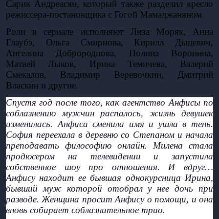
Сарик Андреасян, который также разделил кресло 
режиссера-постановщика с Гогой Мамаджаняном. 
Роли в сериале исполняют Лиза Моряк, Анна 
Глаубэ, Ольга Смирнова, Кирилл Дыцевич, 
Ангелина Добророднова, Полина Воронина, 
Матвей Лыков, Ирина Темичева, Валерий 
Смекалов, Владимир Веревочкин, Дмитрий 
Власкин и другие. 
Спустя год после того, как агентство Анфисы по 
соблазнению мужчин распалось, жизнь девушек 
изменилась. Анфиса сменила имя и ушла в тень. 
София переехала в деревню со Степаном и начала 
преподавать философию онлайн. Милена стала 
продюсером на телевидении и запустила 
собственное шоу про отношения. И вдруг… 
Анфису находит ее бывшая однокурсница Ирина, 
бывший муж которой отобрал у нее дочь при 
разводе. Женщина просит Анфису о помощи, и она 
вновь собирает соблазнительное трио.