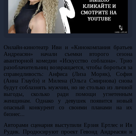
Онлайн-кинотеатр Иви и «Кинокомпания братьев 
Андреасян» начали съемки второго сезона 
авантюрной комедии «Искусство соблазна». Трио 
разоблачительниц возвращается, чтобы бороться за 
справедливость: Анфиса (Лиза Моряк), София 
(Анна Глаубэ) и Милена (Ольга Смирнова) снова 
будут соблазнять мужчин, но не столько из личной 
выгоды, сколько ради помощи угнетенным 
женщинам. Однако у девушек появится новый 
опасный конкурент со своими планами на их 
бизнес...
Авторами сценария выступили Ерзия Ертлес и Ия 
Рудик. Продюсируют проект Гевонд Андреасян и 