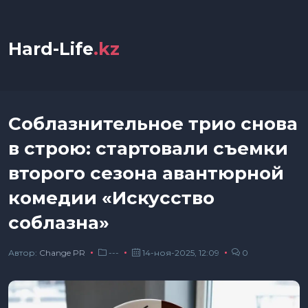
Hard-Life
.kz
Соблазнительное трио снова
в строю: стартовали съемки
второго сезона авантюрной
комедии «Искусство
соблазна»
Автор:
Сhange PR
---
14-ноя-2025, 12:09
0