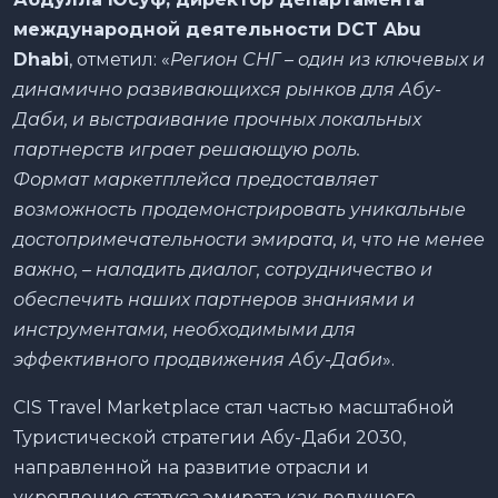
международн
ой деятельности DCT Abu
Dhabi
, отметил: «
Регион СНГ –
один из ключевых и
динамично развивающихся рынков для Абу-
Даби, и выстраивание прочных локальных
партн
ерств играет решающую роль.
Формат
маркетплейса предоставляет
возможность
продемонстрировать уникальные
достопримечательности эмирата,
и, что не менее
важно, –
наладить диалог, сотрудничество и
обеспечить наших партн
еров знаниями и
инструментами, необходимыми для
эффективного продвижения Абу-Даби
».
CIS Travel Marketplace стал частью масштабной
Туристической стратегии Абу-Даби 2030,
направленной на развитие отрасли и
укрепление статуса эмирата как ведущего