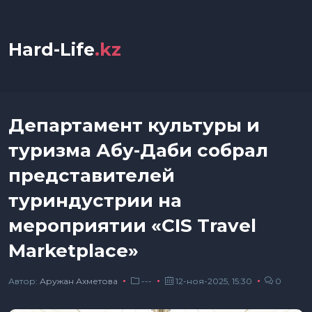
Hard-Life
.kz
Департамент культуры и
туризма Абу-Даби собрал
представителей
туриндустрии на
мероприятии «CIS Travel
Marketplace»
Автор:
Аружан Ахметова
---
12-ноя-2025, 15:30
0