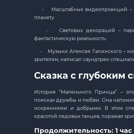
•
Масштабных видеопроекций – 
планету.
•
Световых декораций – пар
фантастическую реальность.
•
Музыки Алексея Галинского – к
зрителям, написал саундтрек специаль
Сказка с глубоким 
История “Маленького Принца” – эт
поисках дружбы и любви. Она напомина
искренними и добрыми. В этом спе
красотой ледовых танцев, поражая зр
Продолжительность: 1 час 