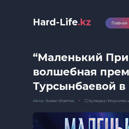
Hard-Life
.kz
Главная
“Маленький Прин
волшебная прем
Турсынбаевой в
Автор:
Ruslan-Shalimov
Культура
/
Искусство 