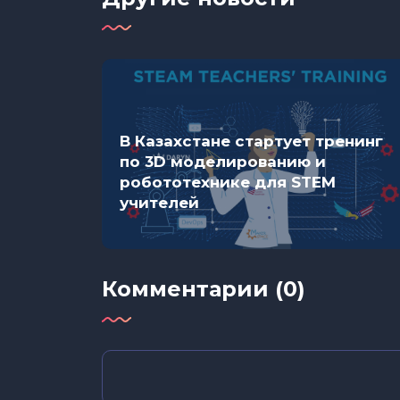
 так же
В Казахстане стартует тренинг
рые вы
по 3D моделированию и
в
робототехнике для STEM
учителей
Комментарии (0)