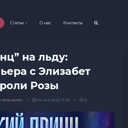
Статьи
О нас
Контакты
ц” на льду:
ьера с Элизабет
 роли Розы
и творчество
04-янв-2025, 17:40
0