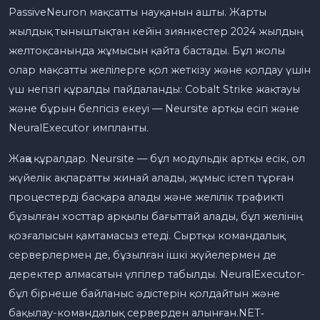
PassiveNeuron мақсатты науқанын ашты. Жарты
жылдық тыныштықтан кейін зиянкестер 2024 жылдың
желтоқсанында жұмысын қайта бастады. Бұл жолы
олар мақсатты желілерге қол жеткізу және қолдау үшін
үш негізгі құралды пайдаланды: Cobalt Strike жақтауы
және бұрын белгісіз екеуі — Neursite артқы есігі және
NeuralExecutor импланты.
Жаңа құралдар. Neursite — бұл модульдік артқы есік, ол
жүйелік ақпаратты жинай алады, жұмыс істеп тұрған
процестерді басқара алады және желілік трафикті
бұзылған хосттар арқылы бағыттай алады, бұл желінің
қозғалысын қамтамасыз етеді. Сыртқы командалық
серверлермен де, бұзылған ішкі жүйелермен де
деректер алмасатын үлгілер табылды. NeuralExecutor-
бұл бірнеше байланыс әдістерін қолдайтын және
бақылау-командалық серверден алынған.NET‑