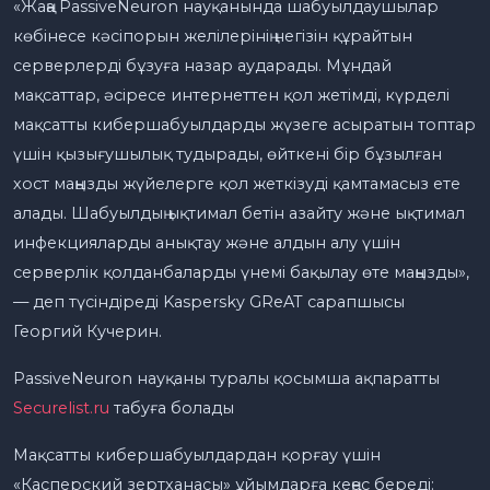
«Жаңа PassiveNeuron науқанында шабуылдаушылар
көбінесе кәсіпорын желілерінің негізін құрайтын
серверлерді бұзуға назар аударады. Мұндай
мақсаттар, әсіресе интернеттен қол жетімді, күрделі
мақсатты кибершабуылдарды жүзеге асыратын топтар
үшін қызығушылық тудырады, өйткені бір бұзылған
хост маңызды жүйелерге қол жеткізуді қамтамасыз ете
алады. Шабуылдың ықтимал бетін азайту және ықтимал
инфекцияларды анықтау және алдын алу үшін
серверлік қолданбаларды үнемі бақылау өте маңызды»,
— деп түсіндіреді Kaspersky GReAT сарапшысы
Георгий Кучерин.
PassiveNeuron науқаны туралы қосымша ақпаратты
Securelist.ru
табуға болады
Мақсатты кибершабуылдардан қорғау үшін
«Касперский зертханасы» ұйымдарға кеңес береді: