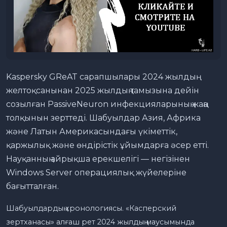
Kaspersky GReAT сарапшылары 2024 жылдың
желтоқсанынан 2025 жылдың тамызына дейін
созылған PassiveNeuron инфекцияларының жаңа
толқынын зерттеді. Шабуылдар Азия, Африка
және Латын Америкасындағы үкіметтік,
қаржылық және өндірістік ұйымдарға әсер етті.
Науқанның айрықша ерекшелігі — негізінен
Windows Server операциялық жүйелеріне
бағытталған.
Шабуылдардың хронологиясы. «Касперский
зертханасы» алғаш рет 2024 жылдың маусымында