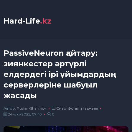
Hard-Life
.kz
PassiveNeuron қайтару:
зиянкестер әртүрлі
елдердегі ірі ұйымдардың
серверлеріне шабуыл
жасады
Автор:
Ruslan-Shalimov
Смартфоны и гаджеты
24-окт-2025, 07:43
0