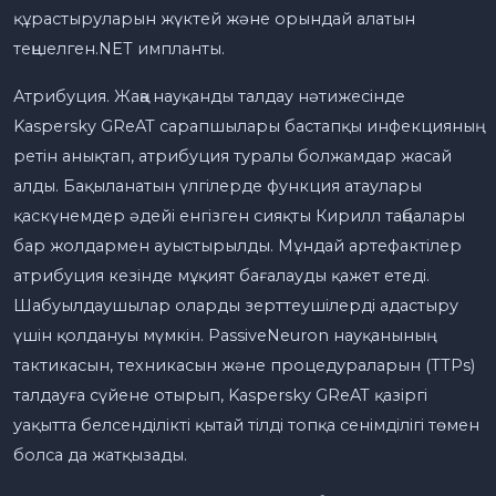
құрастыруларын жүктей және орындай алатын
теңшелген.NET импланты.
Атрибуция. Жаңа науқанды талдау нәтижесінде
Kaspersky GReAT сарапшылары бастапқы инфекцияның
ретін анықтап, атрибуция туралы болжамдар жасай
алды. Бақыланатын үлгілерде функция атаулары
қаскүнемдер әдейі енгізген сияқты Кирилл таңбалары
бар жолдармен ауыстырылды. Мұндай артефактілер
атрибуция кезінде мұқият бағалауды қажет етеді.
Шабуылдаушылар оларды зерттеушілерді адастыру
үшін қолдануы мүмкін. PassiveNeuron науқанының
тактикасын, техникасын және процедураларын (TTPs)
талдауға сүйене отырып, Kaspersky GReAT қазіргі
уақытта белсенділікті қытай тілді топқа сенімділігі төмен
болса да жатқызады.