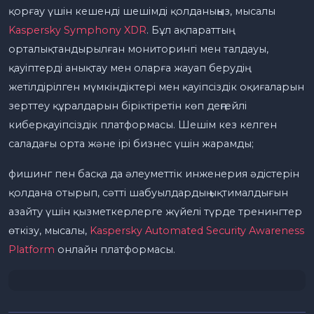
қорғау үшін кешенді шешімді қолданыңыз, мысалы
Kaspersky Symphony XDR
. Бұл ақпараттың
орталықтандырылған мониторингі мен талдауы,
қауіптерді анықтау мен оларға жауап берудің
жетілдірілген мүмкіндіктері мен қауіпсіздік оқиғаларын
зерттеу құралдарын біріктіретін көп деңгейлі
киберқауіпсіздік платформасы. Шешім кез келген
саладағы орта және ірі бизнес үшін жарамды;
фишинг пен басқа да әлеуметтік инженерия әдістерін
қолдана отырып, сәтті шабуылдардың ықтималдығын
азайту үшін қызметкерлерге жүйелі түрде тренингтер
өткізу, мысалы,
Kaspersky Automated Security Awareness
Platform
онлайн платформасы.