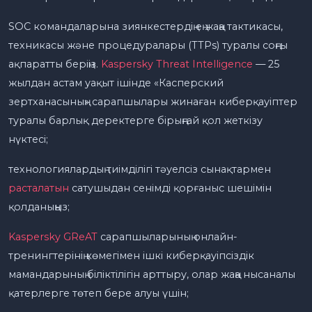
SOC командаларына зиянкестердің ең жаңа тактикасы,
техникасы және процедуралары (TTPs) туралы соңғы
ақпаратты беріңіз.
Kaspersky Threat Intelligence
— 25
жылдан астам уақыт ішінде «Касперский
зертханасының» сарапшылары жинаған киберқауіптер
туралы барлық деректерге бірыңғай қол жеткізу
нүктесі;
технологиялардың тиімділігі тәуелсіз сынақтармен
расталатын
сатушыдан сенімді қорғаныс шешімін
қолданыңыз;
Kaspersky GReAT
сарапшыларының онлайн-
тренингтерінің көмегімен ішкі киберқауіпсіздік
мамандарының біліктілігін арттыру, олар жаңа нысаналы
қатерлерге төтеп бере алуы үшін;