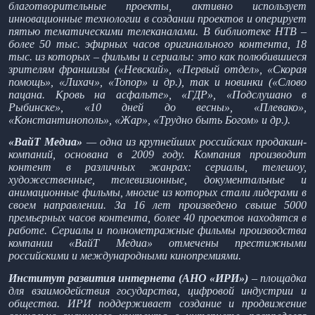
благотворительные проекты, активно использует
инновационные технологии в создании проектов и оперирует
пятью тематическими телеканалами. В библиотеке НТВ –
более 50 тыс. эфирных часов оригинального контента, 18
тыс. из которых – фильмы и сериалы: это как полюбившиеся
зрителям франшизы («Невский», «Первый отдел», «Скорая
помощь», «Лихач», «Топор» и др.), так и новинки («Слово
пацана. Кровь на асфальте», «ГДР», «Подслушано в
Рыбинске», «10 дней до весны», «Плевако»,
«Константинополь», «Жар», «Трудно быть Богом» и др.).
«ВайТ Медиа»
— одна из крупнейших российских продакшн-
компаний, основана в 2009 году. Компания производит
контент в различных жанрах: сериалы, телешоу,
художественные, телевизионные, документальные и
анимационные фильмы, многие из которых стали лидерами в
своем направлении. За 16 лет произведено свыше 5000
премьерных часов контента, более 40 проектов находятся в
работе. Сериалы и полнометражные фильмы производства
компании «ВайТ Медиа» отмечены престижными
российскими и международными кинопремиями.
Институт развития интернета (АНО «ИРИ»)
– площадка
для взаимодействия государства, цифровой индустрии и
общества. ИРИ поддерживает создание и продвижение