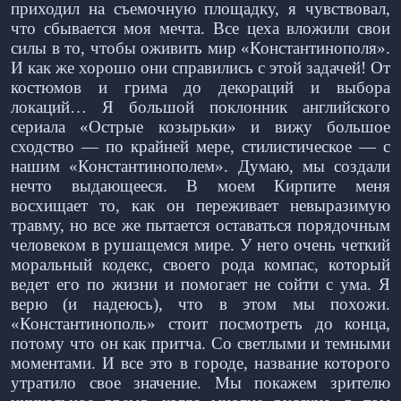
приходил на съемочную площадку, я чувствовал,
что сбывается моя мечта. Все цеха вложили свои
силы в то, чтобы оживить мир «Константинополя».
И как же хорошо они справились с этой задачей! От
костюмов и грима до декораций и выбора
локаций… Я большой поклонник английского
сериала «Острые козырьки» и вижу большое
сходство — по крайней мере, стилистическое — с
нашим «Константинополем». Думаю, мы создали
нечто выдающееся. В моем Кирпите меня
восхищает то, как он переживает невыразимую
травму, но все же пытается оставаться порядочным
человеком в рушащемся мире. У него очень четкий
моральный кодекс, своего рода компас, который
ведет его по жизни и помогает не сойти с ума. Я
верю (и надеюсь), что в этом мы похожи.
«Константинополь» стоит посмотреть до конца,
потому что он как притча. Со светлыми и темными
моментами. И все это в городе, название которого
утратило свое значение. Мы покажем зрителю