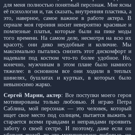
для меня полностью понятный персонаж. Мне ясны
её психология и, так сказать, внутренняя пластика, а
это, наверное, самое важное в работе актера. В
сериале моя героиня носит невероятно красивые и
помпезные платья, которые были на пике моды
того времени. На самом деле, несмотря на всю их
красоту, они дико неудобные и колючие. Мы
максимально пытались снизить этот дискомфорт и
надевали под костюм что-то более удобное. Но,
конечно, мужчинам в этом плане было намного
тяжелее: в основном все они ходили в теплых
шинелях, бушлатах и куртках, в которых было
невыносимо жарко.
Сергей Марин, актер
: Все поступки моего героя
мотивированы только любовью. Я играю Петра
Саблина, мой персонаж — это человек, который
ищет свое место под солнцем, пытается выжить и
старается всеми правдами и неправдами проявить
заботу о своей сестре. И поэтому, даже если он
убивает людей, то это мотивировано любовью, но