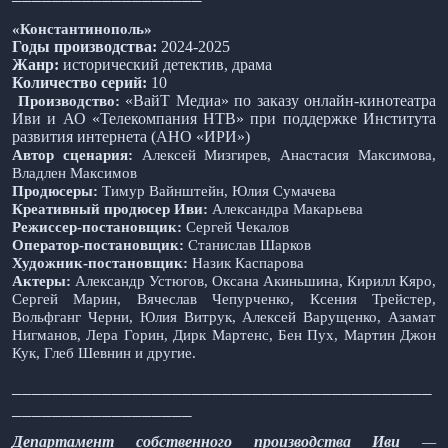
«Константинополь»
Годы производства:
2024-2025
Жанр:
исторический детектив, драма
Количество серий:
10
«ВайТ Медиа» по заказу онлайн-кинотеатра
Производство:
Иви и АО «Телекомпания НТВ» при поддержке Института
развития интернета (АНО «ИРИ»)
Автор сценария:
Алексей Мизгирев, Анастасия Максимова,
Владлен Максимов
Продюсеры:
Тимур Вайнштейн, Юлия Сумачева
Креативный продюсер Иви:
Александра Макарьева
Режиссер-постановщик:
Сергей Чекалов
Оператор-постановщик:
Станислав Шарков
Художник-постановщик:
Назик Каспарова
Актеры:
Александр Устюгов, Оксана Акиньшина, Кирилл Кяро,
Сергей Марин, Вячеслав Чепурченко, Ксения Трейстер,
Вольфганг Черни, Юлия Витрук, Алексей Варущенко, Азамат
Нигманов, Лера Горин, Дирк Мартенс, Бен Пух, Мартин Джон
Кук, Глеб Шевнин и другие.
__________________________________________
__________________
Департамент собственного производства Иви
—