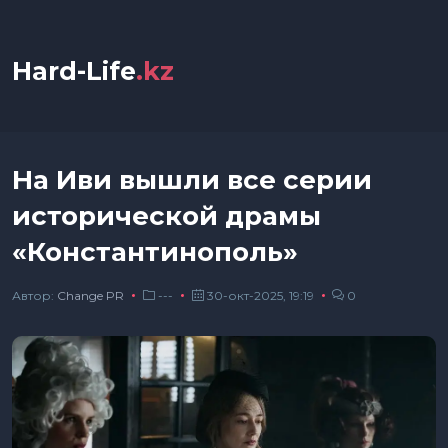
Hard-Life
.kz
На Иви вышли все серии
исторической драмы
«Константинополь»
Автор:
Сhange PR
---
30-окт-2025, 19:19
0