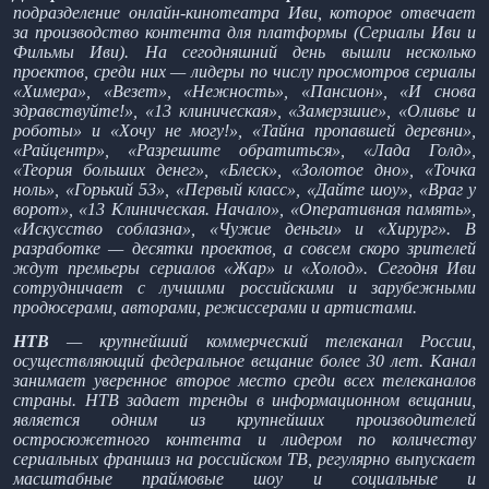
подразделение онлайн-кинотеатра Иви, которое отвечает
за производство контента для платформы (Сериалы Иви и
Фильмы Иви). На сегодняшний день вышли несколько
проектов, среди них — лидеры по числу просмотров сериалы
«Химера», «Везет», «Нежность», «Пансион», «И снова
здравствуйте!», «13 клиническая», «Замерзшие», «Оливье и
роботы» и «Хочу не могу!», «Тайна пропавшей деревни»,
«Райцентр», «Разрешите обратиться», «Лада Голд»,
«Теория больших денег», «Блеск», «Золотое дно», «Точка
ноль», «Горький 53», «Первый класс», «Дайте шоу», «Враг у
ворот», «13 Клиническая. Начало», «Оперативная память»,
«Искусство соблазна», «Чужие деньги» и «Хирург». В
разработке — десятки проектов, а совсем скоро зрителей
ждут премьеры сериалов «Жар» и «Холод». Сегодня Иви
сотрудничает с лучшими российскими и зарубежными
продюсерами, авторами, режиссерами и артистами.
НТВ
— крупнейший коммерческий телеканал России,
осуществляющий федеральное вещание более 30 лет. Канал
занимает уверенное второе место среди всех телеканалов
страны. НТВ задает тренды в информационном вещании,
является одним из крупнейших производителей
остросюжетного контента и лидером по количеству
сериальных франшиз на российском ТВ, регулярно выпускает
масштабные праймовые шоу и социальные и