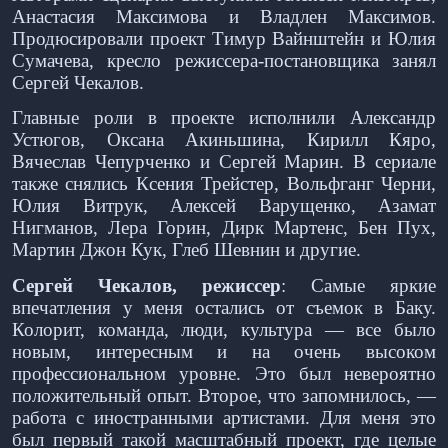
Анастасия Максимова и Владлен Максимов.
Продюсировали проект Тимур Вайнштейн и Юлия
Сумачева, кресло режиссера-постановщика занял
Сергей Чекалов.
Главные роли в проекте исполнили Александр
Устюгов, Оксана Акиньшина, Кирилл Кяро,
Вячеслав Чепурченко и Сергей Марин. В сериале
также снялись Ксения Трейстер, Вольфганг Черни,
Юлия Витрук, Алексей Варущенко, Азамат
Нигманов, Лера Горин, Дирк Мартенс, Бен Пух,
Мартин Джон Кук, Глеб Шевнин и другие.
Сергей Чекалов, режиссер
: Самые яркие
впечатления у меня остались от съемок в Баку.
Колорит, команда, люди, культура — все было
новым, интересным и на очень высоком
профессиональном уровне. Это был невероятно
положительный опыт. Второе, что запомнилось, —
работа с иностранными артистами. Для меня это
был первый такой масштабный проект, где целые