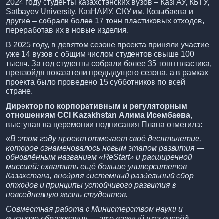
2024 году студенты казахстанских вузов – КазГАУ, КБТУ,
Satbayev University, КазНАИУ, СКУ им. Козыбаева и
другие – собрали более 17 тонн пластиковых отходов,
переработав их в новые изделия.
В 2025 году, в девятом сезоне проекта приняли участие
уже 14 вузов с общим числом студентов свыше 100
тысяч. За год студенты собрали более 35 тонн пластика,
превзойдя показатели предыдущего сезона, а в рамках
проекта было проведено 15 субботников по всей
стране.
Директор по корпоративным и регуляторным
отношениям CCI Kazakhstan Алима Исембаева
,
выступая на церемонии подписания Плана отметила:
«В этом году проект отмечает своё десятилетие,
которое ознаменовалось новым этапом развития —
обновлённым названием «ReStart» и расширенной
миссией: охватить ещё больше университетов
Казахстана, внедряя системный раздельный сбор
отходов и принципы устойчивого развития в
повседневную жизнь студентов.
Совместная работа с Министерством науки и
высшего образования — это важный шаг вперёд,