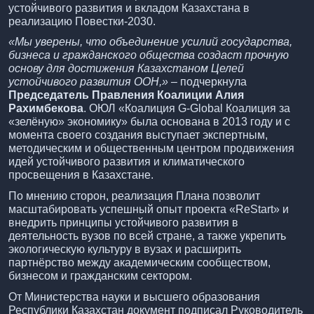
устойчивого развития и вкладом Казахстана в
реализацию Повестки-2030.
«Мы уверены, что объединение усилий государства,
бизнеса и гражданского общества создаст прочную
основу для достижения Казахстаном Целей
устойчивого развития ООН,»
– подчеркнула
Председатель Правления Коалиции Алия
Рахимбекова
. ОЮЛ «Коалиция G-Global Коалиция за
«зелёную» экономику» была основана в 2013 году и с
момента своего создания выступает экспертным,
методическим и общественным центром продвижения
идей устойчивого развития и климатического
просвещения в Казахстане.
По мнению сторон, реализация Плана позволит
масштабировать успешный опыт проекта «ReStart» и
внедрить принципы устойчивого развития в
деятельность вузов по всей стране, а также укрепить
экологическую культуру в вузах и расширить
партнёрство между академическим сообществом,
бизнесом и гражданским сектором.
От Министерства науки и высшего образования
Республики Казахстан документ подписал Руководитель