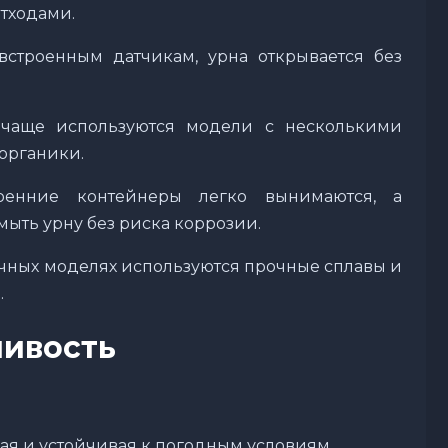
тходами.
строенным датчикам, урна открывается без
чаще используются модели с несколькими
 органики.
енние контейнеры легко вынимаются, а
ыть урну без риска коррозии.
чных моделях используются прочные сплавы и
.
чивость
я и устойчивая к погодным условиям.