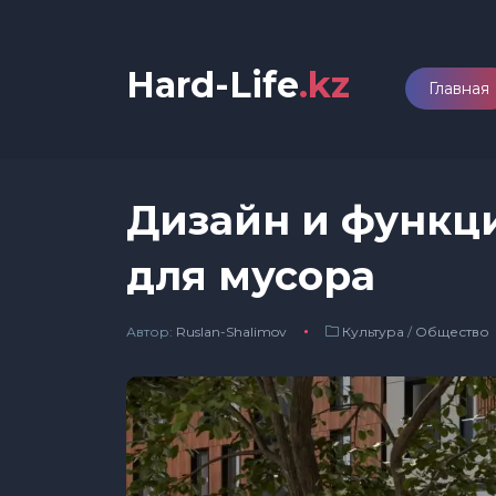
Hard-Life
.kz
Главная
Дизайн и функц
для мусора
Автор:
Ruslan-Shalimov
Культура
/
Общество