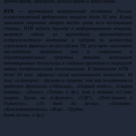
продюсерами, авторами, режиссерами и артистами. 
НТВ — 
крупнейший коммерческий телеканал России, 
осуществляющий федеральное вещание более 30 лет. Канал 
занимает уверенное второе место среди всех телеканалов 
страны. НТВ задаёт тренды в информационном вещании, 
является одним из крупнейших производителей 
остросюжетного контента и лидером по количеству 
сериальных франшиз на российском ТВ, регулярно выпускает 
масштабные праймовые шоу и социальные и 
благотворительные проекты, активно использует 
инновационные технологии в создании проектов и оперирует 
пятью тематическими телеканалами. В библиотеке НТВ – 
более 50 тыс. эфирных часов оригинального контента, 18 
тыс. из которых – фильмы и сериалы: это как полюбившиеся 
зрителям франшизы («Невский», «Первый отдел», «Скорая 
помощь», «Лихач», «Топор» и др.), так и новинки («Слово 
пацана. Кровь на асфальте», «ГДР», «Подслушано в 
Рыбинске», «10 дней до весны», «Плевако», 
«Константинополь», «Жар», «Трудно
быть Богом» и др.).