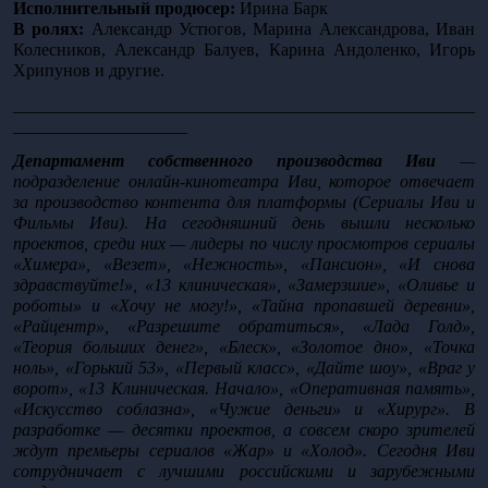
Исполнительный продюсер: 
Ирина Барк
В ролях:
 Александр Устюгов, Марина Александрова, Иван 
Колесников, Александр Балуев, Карина Андоленко, Игорь 
Хрипунов и другие. 
_____________________________________________________
____________________
Департамент собственного производства Иви
 — 
подразделение онлайн-кинотеатра Иви, которое отвечает 
за производство контента для платформы (Сериалы Иви и 
Фильмы Иви). На сегодняшний день вышли несколько 
проектов, среди них — лидеры по числу просмотров сериалы 
«Химера», «Везет», «Нежность», «Пансион», «И снова 
здравствуйте!», «13 клиническая», «Замерзшие», «Оливье и 
роботы» и «Хочу не могу!», «Тайна пропавшей деревни», 
«Райцентр», «Разрешите обратиться», «Лада Голд», 
«Теория больших денег», «Блеск», «Золотое дно», «Точка 
ноль», «Горький 53», «Первый класс», «Дайте шоу», «Враг у 
ворот», «13 Клиническая. Начало», «Оперативная память», 
«Искусство соблазна», «Чужие деньги» и «Хирург». В 
разработке — десятки проектов, а совсем скоро зрителей 
ждут премьеры сериалов «Жар» и «Холод». Сегодня Иви 
сотрудничает с лучшими российскими и зарубежными 