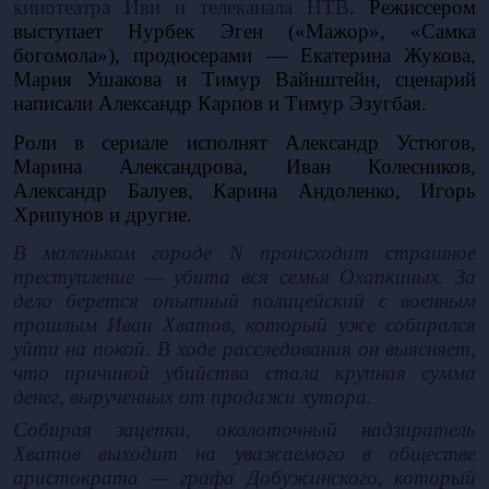
кинотеатра Иви и телеканала НТВ
. Режиссером 
выступает Нурбек Эген («Мажор», «Самка 
богомола»), продюсерами — Екатерина Жукова, 
Мария Ушакова и Тимур Вайнштейн, сценарий 
написали Александр Карпов и Тимур Эзугбая. 
Роли в сериале исполнят Александр Устюгов, 
Марина Александрова, Иван Колесников, 
Александр Балуев, Карина Андоленко, Игорь 
Хрипунов и другие. 
В маленьком городе N происходит страшное 
преступление — убита вся семья Охапкиных. За 
дело берется опытный полицейский с военным 
прошлым Иван Хватов, который уже собирался 
уйти на покой. В ходе расследования он выясняет, 
что причиной убийства стала крупная сумма 
денег, вырученных от продажи хутора.
Собирая зацепки, околоточный надзиратель 
Хватов выходит на уважаемого в обществе 
аристократа — графа Добужинского, который 