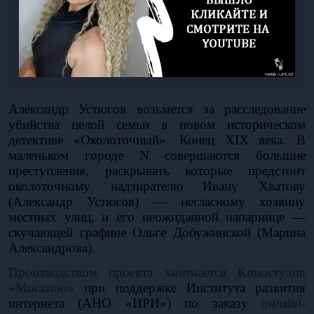
Александр Устюгов возьмется за расследование 
убийства целой семьи в новом историческом 
детективе «Околоточный». Конец XIX века. В 
маленьком городе N совершаются большие 
преступления, раскрывать которые предстоит 
околоточному надзирателю Ивану Хватову 
(Александр Устюгов) — негласному хозяину 
местных улиц, и его неожиданной напарнице — 
скучающей графине Ольге Добужинской (Марина 
Александрова). 
Производством проекта занимается Киностудия 
«Москино» 
при поддержке Института развития 
интернета (АНО «ИРИ») по заказу 
онлайн-