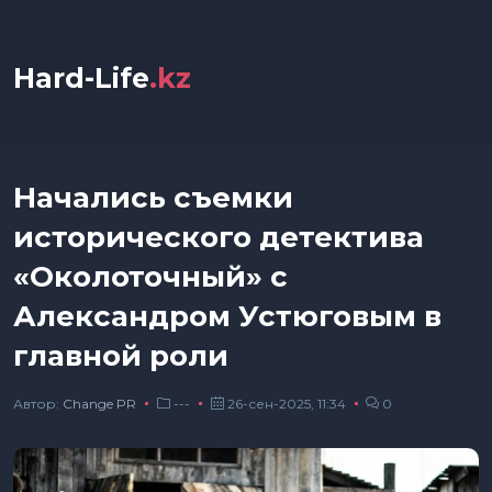
Hard-Life
.kz
Начались съемки
исторического детектива
«Околоточный» с
Александром Устюговым в
главной роли
Автор:
Сhange PR
---
26-сен-2025, 11:34
0