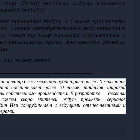
 отца. Между молодыми людьми вспыхивает 
пышной свадьбой.
рака отношения Мейры и Селима практически 
дит, с каким пренебрежением к нему относится 
аль. Селим все чаще начинает задумываться о 
же практически принял это сложное решение, 
зни.
, кто ее окружает.
______________________________
-кинотеатр с ежемесячной аудиторией более 50 миллионов 
тента насчитывает более 10 тысяч тайтлов, широкий 
ты собственного производства. В разработке — десятки 
совсем скоро зрителей ждут премьеры сериалов 
одня Иви сотрудничает с ведущими отечественными и 
ерами.