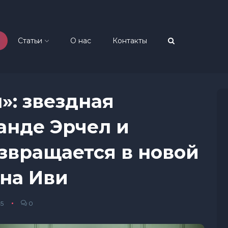
Статьи
О нас
Контакты
»: звездная
анде Эрчел и
звращается в новой
 на Иви
45
0