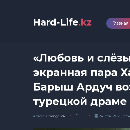
Hard-Life
.kz
Главная
«Любовь и слёзы
экранная пара Х
Барыш Ардуч во
турецкой драме
Автор:
Сhange PR
---
24-сен-2025, 22: