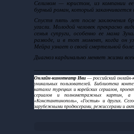
Селимом — юристом, из компании ее
бурный роман, который заканчивается 
Спустя пять лет после заключения б
угасли. Молодой человек прекрасно ви
семья супруги, особенно ее мама Зух
разводе, и в тот момент, когда он у
Мейра узнает о своей смертельной боле
Диагноз кардинально меняет жизни всех
_________________________________
Онлайн-кинотеатр Иви 
—
 российский онлайн
уникальных пользователей. Библиотека кон
каталог турецких и корейских сериалов, проек
сериалов и полнометражных картин, а 
«Константинополь», «Гостья» и других. Сег
зарубежными продюсерами, режиссерами и акт