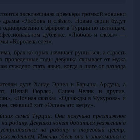
стоится эксклюзивная премьера громкой новинки 
драмы «Любовь и слёзы». Новые серии будут 
 одновременно с эфиром в Турции по пятницам, 
рофессиональном дубляже. «Любовь и слёзы» — 
мы «Королева слез». 
ма, брак которых начинает рушиться, а страсть 
о проведенные годы девушка скрывает от мужа 
м суждено стать явью, когда в шаге от развода 
ителям дуэт Ханде Эрчел и Барыша Ардуча, а 
ат
, 
Шенай Гюрлер
, 
Санем Челик
 и другие. 
ан», «Ночная сказка» «Однажды в Чукурова» и 
ен, снявший хит «Оставь это ветру». 
йших семей Турции. Она получила престижное 
на родину. Девушка хочет добиться уважения в 
устраивается на работу в торговый центр, 
схождением. Именно здесь она и знакомится с 