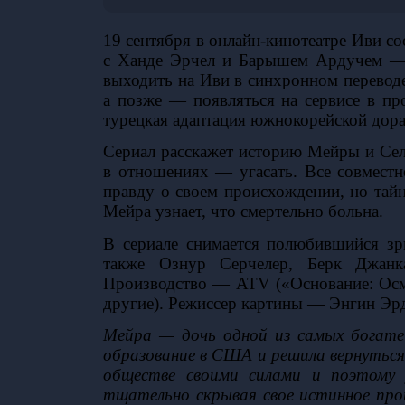
19 сентября в онлайн-кинотеатре Иви со
с Ханде Эрчел и Барышем Ардучем — 
выходить на Иви в синхронном переводе
а позже — появляться на сервисе в п
турецкая адаптация южнокорейской дора
Сериал расскажет историю Мейры и Сели
в отношениях — угасать. Все совместн
правду о своем происхождении, но тайна
Мейра узнает, что смертельно больна. 
В сериале снимается полюбившийся зр
также 
Ознур Серчелер
, 
Берк Джанк
Производство — ATV («Основание: Осм
другие). Режиссер картины — Энгин Эрд
Мейра — дочь одной из самых богате
образование в США и решила вернуться 
обществе своими силами и поэтому 
тщательно скрывая свое истинное прои