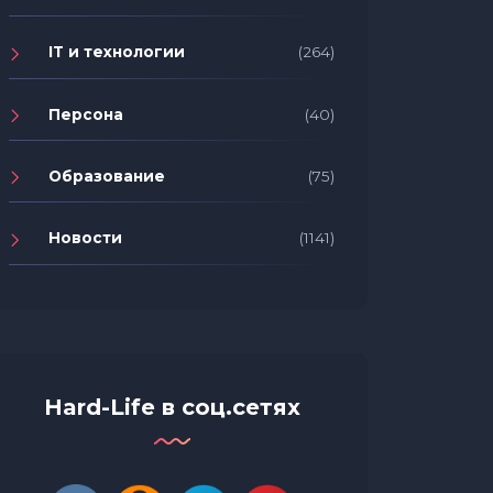
Крупне
сектор
IT и технологии
(264)
потреб
Как выбрать пилочку для
онлайн
ногтей: советы по выбору и
Персона
(40)
уходу
Образование
(75)
Новости
(1141)
Hard-Life в соц.сетях