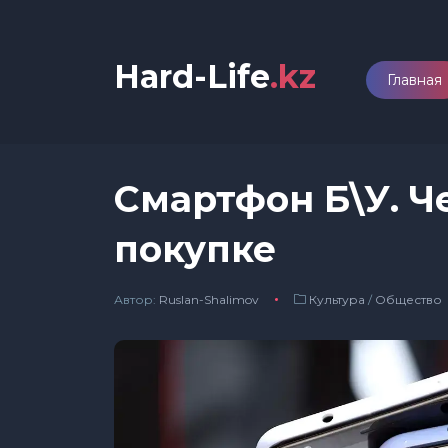
Hard-Life
.kz
Главная
Смартфон Б\У. Ч
покупке
Автор:
Ruslan-Shalimov
Культура
/
Общество