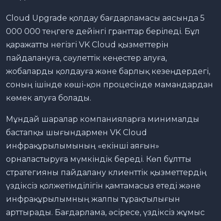
Cloud Upgrade қолдау бағдарламасы аясында 5
000 000 теңгеге дейінгі гранттар беріледі. Бұл
қаражатты негізгі VK Cloud қызметтерін
пайдалануға, сәулеттік кеңестер алуға,
жобаларды қолдауға және барлық кезеңдердегі,
соның ішінде көші-қон процесінде мамандардан
көмек алуға болады.
Мұндай шаралар компанияларға минималды
бастапқы шығындармен VK Cloud
инфрақұрылымының «екінші аяғын»
орналастыруға мүмкіндік береді. Көп бұлтты
стратегияны пайдалану клиенттік қызметтердің
үздіксіз қолжетімділігін қамтамасыз етеді және
инфрақұрылымның жалпы тұрақтылығын
арттырады. Бағдарлама, әсіресе, үздіксіз жұмыс