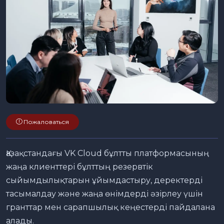
Пожаловаться
Қазақстандағы VK Cloud бұлтты платформасының
жаңа клиенттері бұлттың резервтік
сыйымдылықтарын ұйымдастыру, деректерді
тасымалдау және жаңа өнімдерді әзірлеу үшін
гранттар мен сарапшылық кеңестерді пайдалана
алады.