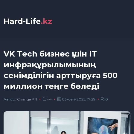
Hard-Life
.kz
VK Tech бизнес үшін IT
инфрақұрылымының
сенімділігін арттыруға 500
миллион теңге бөледі
Автор:
Сhange PR
---
03-сен-2025, 17:29
0