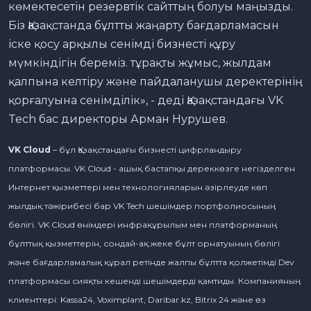
көмектесетін резервтік сайттың болуы маңызды.
Біз Қазақстанда бұлтты жаңарту бағдарламасын
іске қосу арқылы сенімді бизнесті құру
мүмкіндігін береміз. тұрақты жұмыс, жылдам
қалпына келтіру және пайдаланушы деректерінің
қорғалуына сенімділік», - деді Қазақстандағы VK
Tech бас директоры Арман Нурушев.
VK Cloud
– бұл Қазақстандағы бизнесті цифрландыру
платформасы. VK Cloud - ашық бастапқы дереккөзге негізделген
Интернет қызметтері мен технологияларын әзірлеуде көп
жылдық тәжірибесі бар VK Tech шешімдер портфолиосының
бөлігі. VK Cloud өнімдері инфрақұрылым мен платформаның
бұлттық қызметтерін, сондай-ақ жеке бұлт орнатуының бөлігі
және бағдарламалық құрал ретінде жалпы бұлтта қолжетімді Dev
платформасы сияқты кешенді шешімдерді қамтиды. Компанияның
клиенттері: Kassa24, Voximplant, Daribar.kz, Bitrix 24 және өз