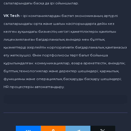
салаларындағы басқа да ірі ойыншылар.
VK Tech
– ірі компаниялардан бастап экономиканың әртүрлі
салаларындағы орта және шағын кәсіпорындарға дейін кез
келген ауқымдағы бизнестің негізгі қажеттіліктерін қамтитын
лицензияланған бағдарламалық өнімдер мен бұлттық
қызметтерді әзірлейтін корпоративтік бағдарламалық қамтамасыз
ету жеткізушісі. Өнім портфолиосы төрт бағыт бойынша
құрылымдалған: коммуникациялар, өзара әрекеттестік, өнімділік;
бұлттық технологиялар және деректер шешімдері; қаржылық
функцияны және операциялық басқаруды басқару шешімдері;
HR процестерін автоматтандыру.