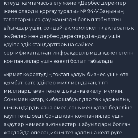
істеуді қамтамасыз ету және «Дербес деректер
және оларды қорғау туралы» № 94-V Заңының
талаптарын сақтау маңызды болып табылатын
ұйымдар үшін, сондай-ақ мемлекеттік ақпараттық
жүйелер мен дербес деректерді өңдеу үшін
қауіпсіздік стандарттарына сәйкес
сертификатталған инфрақұрылымды қажет ететін
компаниялар үшін өзекті болып табылады.
«Қызмет көрсетудің тоқтап қалуы бизнес үшін өте
қымбат: сәтсіздіктер миллиондаған, тіпті
миллиардтаған теңге шығынға әкелуі мүмкін.
Сонымен қатар, кибершабуылдар тек қаржылық
шығындарды ғана емес, сонымен қатар беделіне
қауіп төндіреді. Сондықтан компаниялар үшін
ақаулар немесе зиянкестер шабуылдары болған
жағдайда операцияны тез қалпына келтіруге