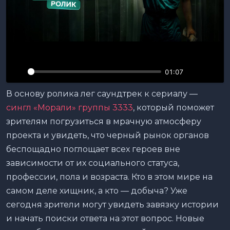
о
с
п
р
о
01:07
и
з
В основу ролика лег саундтрек к сериалу —
в
сингл «Морали» группы 3333
, который поможет
е
зрителям погрузиться в мрачную атмосферу
с
проекта и увидеть, что черный рынок органов
т
беспощадно поглощает всех героев вне
и
зависимости от их социального статуса,
профессии, пола и возраста. Кто в этом мире на
самом деле хищник, а кто — добыча? Уже
сегодня зрители могут увидеть завязку истории
и начать поиски ответа на этот вопрос. Новые