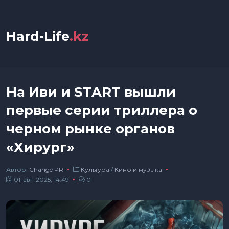
Hard-Life
.kz
На Иви и START вышли
первые серии триллера о
черном рынке органов
«Хирург»
Автор:
Сhange PR
Культура
/
Кино и музыка
01-авг-2025, 14:49
0