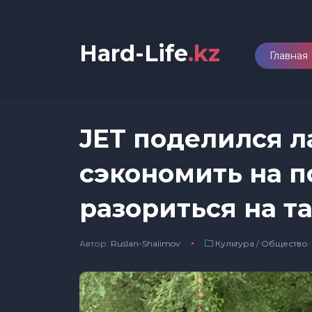
Hard-Life
.kz
Главная
JET поделился л
сэкономить на п
разориться на т
Автор:
Ruslan-Shalimov
Культура
/
Общество