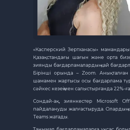
«Касперский Зертханасы» мамандары 
Қазақстандағы шағын және орта биз
зиянды бағдарламалардың қай бағдарл
Бірінші орында – Zoom. Анықталған
шамамен жартысы осы бағдарлама түр
сәйкес кезеңімен салыстырғанда 22%-ға
Сондай-ақ, зиянкестер Microsoft Offi
пайдалануды жалғастыруда. Олардың қа
Teams жатады.
Танымал бағдарламаларға ұқсас болы