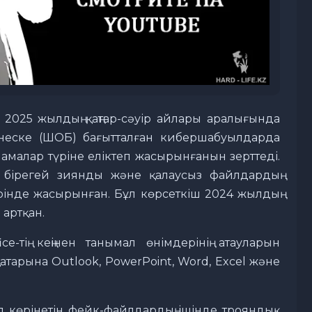
2025 жылдың қаңтар-сәуір айлары аралығында
неске (ШОБ) бағытталған кибершабуылдарда
амалар түріне еліктеп жасырынғанын зерттеді.
 бірегей зиянды және қалаусыз файлдардың
інде жасырынған. Бұл көрсеткіш 2024 жылдың
 артқан.
ce-тің кеңінен танымал өнімдерінің атауларын
тарына Outlook, PowerPoint, Word, Excel және
п көрінетін фейк-файлдардың ішінде трояндық