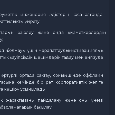
меттік инженерия әдістерін қоса алғанда,
аттылықты үйрету;
парын әзірлеу және онда қызметкерлердің
у;
дің болмауы үшін марапаттаудың мотивациялық
тық қауіпсіздік шешімдерін таңдау мен енгізуде
 әртүрлі ортада сақтау, соның ішінде оффлайн
тасына кемінде бір рет корпоративтік желіге
а көшіру ұсынылады;
ық жасақтаманы пайдалану және оны үнемі
хабарламаларын бақылау;