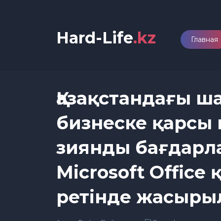
Hard-Life
.kz
Главная
Қазақстандағы ш
бизнеске қарсы
зиянды бағдарл
Microsoft Offic
ретінде жасыры