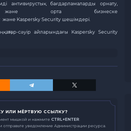
мді антивирустық бағдарламаларды орнату,
және орта бизнеске
ty және Kaspersky Security шешімдері.
қаңтар-сәуір айларындағы Kaspersky Security
У ИЛИ МЁРТВУЮ ССЫЛКУ?
мент мышкой и нажмите
CTRL+ENTER
.
и отправьте уведомление Администрации ресурса.