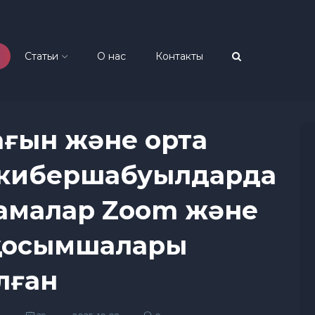
Статьи
О нас
Контакты
ағын және орта
 кибершабуылдарда
амалар Zoom және
e қосымшалары
лған