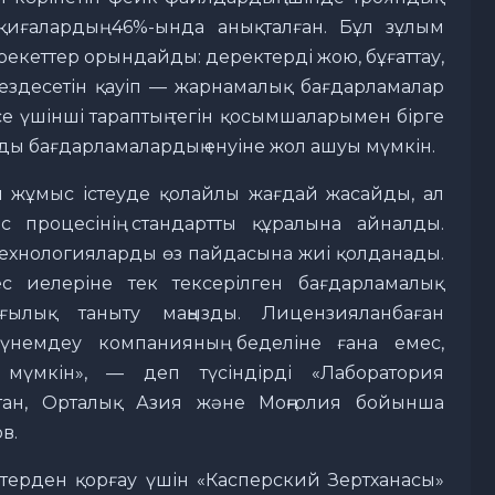
қиғалардың 46%-ында анықталған. Бұл зұлым
екеттер орындайды: деректерді жою, бұғаттау,
 кездесетін қауіп — жарнамалық бағдарламалар
е үшінші тараптың тегін қосымшаларымен бірге
нды бағдарламалардың енуіне жол ашуы мүмкін.
 жұмыс істеуде қолайлы жағдай жасайды, ал
с процесінің стандартты құралына айналды.
технологияларды өз пайдасына жиі қолданады.
 иелеріне тек тексерілген бағдарламалық
ғылық таныту маңызды. Лицензияланбаған
үнемдеу компанияның беделіне ғана емес,
мүмкін», — деп түсіндірді «Лаборатория
стан, Орталық Азия және Моңғолия бойынша
в.
птерден қорғау үшін «Касперский Зертханасы»