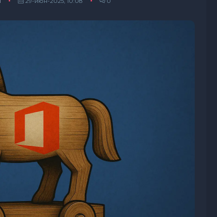
ы
29-июн-2025, 10:08
0