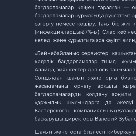
бағдарламалар кеңінен таралған — о
бағдарламалар құрылғыда рұқсатсыз әр
өзгерту немесе көшіру. Тағы бір жиі
(инфекциялардың 37%-ы). Олар көбінес
келеді және құрылғыға аса қауіпті зия
«Бейнебайланыс сервистері қашықтан
кеңселік бағдарламалар тиімді жұмы
Алайда, зиянкестер дәл осы танымал 
Сондықтан шағын және орта бизнес
жасақтаманы орнату арқылы қыра
бағдарламаларды қолдану арқылы 
қаржылық шығындарға да әкелуі 
Касперского» компаниясының Қазақ
басқарушы директоры Валерий Зубано
Шағын және орта бизнесті киберқауі