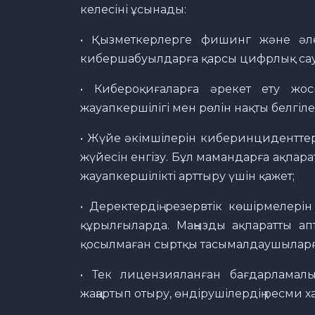
келесіні ұсынады:
• Қызметкерлерге фишинг және әлеу
кибершабуылдарға қарсы цифрлық сау
• Кибероқиғаларға әрекет ету жос
жауапкершілігі мен рөлін нақты белгіле
• Жүйе әкімшілерін киберинциденттер
жүйесін енгізу. Бұл мамандарға ақпарат
жауапкершілікті арттыру үшін қажет;
• Деректердің резервтік көшірмелерін
құрылғыларда. Маңызды ақпаратты ап
қосылмаған сыртқы тасымалдаушыларғ
• Тек лицензияланған бағдарламал
жаңартып отыру, өндірушілердің ресми 