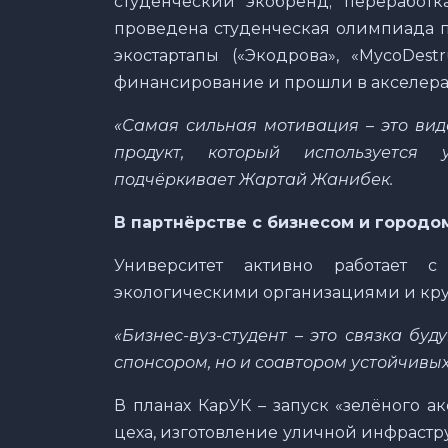
студенческий экобренд; переработка
проведена студенческая олимпиада п
экостартапы («Экодрова», «MycoDest
финансирование и прошли в акселер
«Самая сильная мотивация – это вид
продукт, который используется 
подчёркивает Жартай Жанибек.
В партнёрстве с бизнесом и городо
Университет активно работает с 
экологическими организациями и к
«Бизнес-вуз-студент – это связка бу
спонсором, но и соавтором устойчивых
В планах КарУК – запуск «зелёного а
цеха, изготовление уличной инфрастру