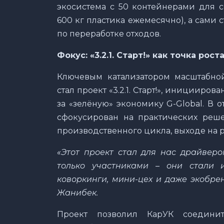
экосистема с 50 контейнерами для с
600 кг пластика ежемесячно), а сами 
по переработке отходов.
Фокус: «3.2.1. Старт!» как точка рост
Ключевым катализатором масштабной
стал проект «3.2.1. Старт!», иницииро
за «зелёную» экономику G-Global. В о
сфокусирован на практических реше
производственного цикла, выходе на 
«Этот проект стал для нас драйвер
только участниками – они стали 
коворкинги, мини-цех и даже экобре
Жанибек.
Проект позволил КарУК соедини