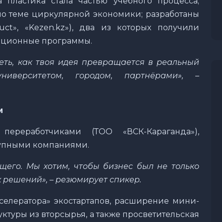
 пластика стала частью учебного процесса;
о теме циркулярной экономики; разработаны
ruct», «Kezen.kz»), два из которых получили
ационные программы.
еть, как твоя идея превращается в реальный
университетом, городом, партнёрами», –
м
переработчиками (ТОО «ВСК-Караганда»),
рупными компаниями.
дущего. Мы хотим, чтобы бизнес был не только
 решений», – резюмирует спикер.
кселератора» экостартапов, расширение мини-
ктуры из вторсырья, а также просветительская