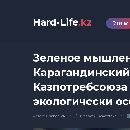
Hard-Life
.kz
Главная
Зеленое мышлен
Карагандинский
Казпотребсоюза
экологически о
Автор:
Сhange PR
Новости Казахстана