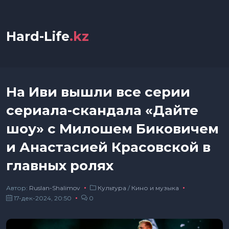
Hard-Life
.kz
На Иви вышли все серии
сериала-скандала «Дайте
шоу» с Милошем Биковичем
и Анастасией Красовской в
главных ролях
Автор:
Ruslan-Shalimov
Культура
/
Кино и музыка
17-дек-2024, 20:50
0