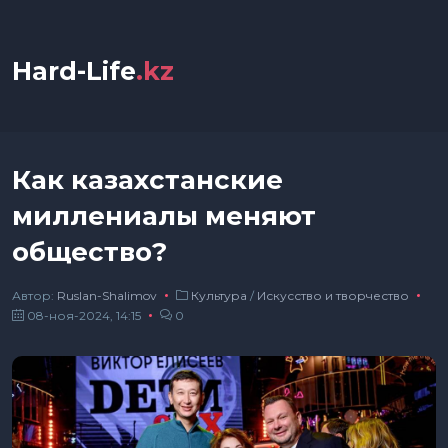
Hard-Life
.kz
Как казахстанские
миллениалы меняют
общество?
Автор:
Ruslan-Shalimov
Культура
/
Искусство и творчество
08-ноя-2024, 14:15
0