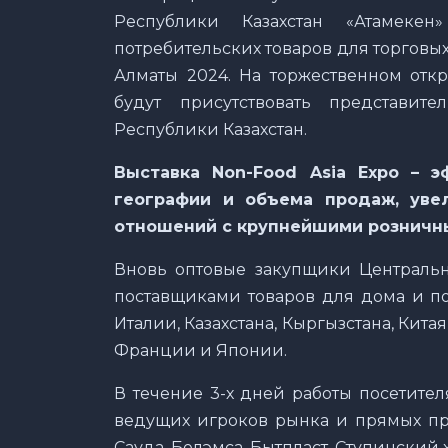
Республики Казахстан «Атамеке
потребительских товаров для торгов
Алматы 2024. На торжественном откр
будут присутствовать представит
Республики Казахстан.
Выставка
Non-Food Asia Expo
– эф
географии и объема продаж, уве
отношений с крупнейшими розничны
Вновь оптовые закупщики Централь
поставщиками товаров для дома и по
Италии, Казахстана, Кыргызстана, Кита
Франции и Японии.
В течение 3-х дней работы посетите
ведущих игроков рынка и прямых про
Сауда, Белэмса, Бытпласт, Ступинский х