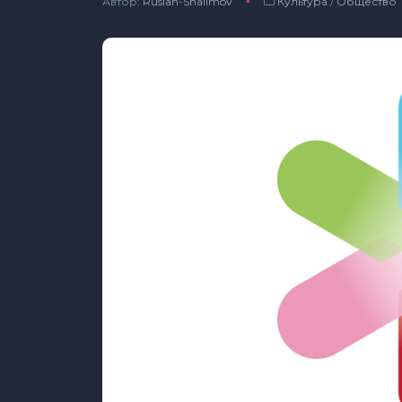
Автор:
Ruslan-Shalimov
Культура
/
Общество