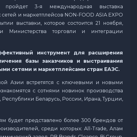
н» пройдет 3-я международная выставка
ых сетей и маркетплейсов NON-FOOD ASIA EXPO
ытии выставки, которое состоится 21 ноября,
ели Министерства торговли и интеграции
фективный инструмент для расширения
личения базы заказчиков и выстраивания
ми сетями и маркетплейсами стран ЕАЭС.
ной Азии встретятся с ключевыми и новыми
знакомятся с сотнями новинок производства
я, Республики Беларусь, России, Ирана, Турции,
лям будет представлено более 300 брендов от
изводителей, среди которых: All-Trade, Алам
имический завод, RB Brands, Cleanco, Bi Group,