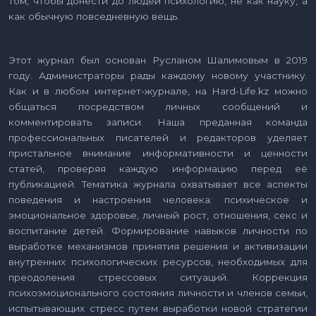
том, чтобы донести до людей психологию, не как науку, а
как обычную повседневную вещь.
Этот журнал был основан Русланом Шалимовым в 2019
году. Администраторы рады каждому новому участнику.
Как и в любом интернет-журнале, на Hard-Life.kz можно
общаться посредством личных сообщений и
комментировать записи. Наша преданная команда
профессиональных писателей и редакторов уделяет
пристальное внимание информативности и ценности
статей, проверяя каждую информацию перед её
публикацией. Тематика журнала охватывает все аспекты
поведения и настроения человека: психическое и
эмоциональное здоровье, личный рост, отношения, секс и
воспитание детей. Формирование навыков личности по
выработке механизмов принятия решения и активизации
внутренних психологических ресурсов, необходимых для
преодоления стрессовых ситуаций. Коррекция
психоэмоционального состояния личности и членов семьи,
испытывающих стресс путем выработки новой стратегии