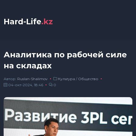
Hard-Life
.kz
Аналитика по рабочей силе
на складах
Автор:
Ruslan-Shalimov
Культура
/
Общество
04-окт-2024, 18:46
0