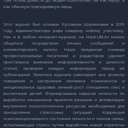
том, чтобы донести до людей психологию, не как науку, а
как обычную повседневную вещь.
Этот журнал был основан Русланом Шалимовым в 2019
году. Администраторы рады каждому новому участнику.
Как и в любом интернет-журнале, на Hard-Life.kz можно
общаться посредством личных сообщений и
комментировать записи. Наша преданная команда
профессиональных писателей и редакторов уделяет
пристальное внимание информативности и ценности
статей, проверяя каждую информацию перед её
публикацией. Тематика журнала охватывает все аспекты
поведения и настроения человека: психическое и
эмоциональное здоровье, личный рост, отношения, секс и
воспитание детей. Формирование навыков личности по
выработке механизмов принятия решения и активизации
внутренних психологических ресурсов, необходимых для
преодоления стрессовых ситуаций. Коррекция
психоэмоционального состояния личности и членов семьи,
испытывающих стресс путем выработки новой стратегии