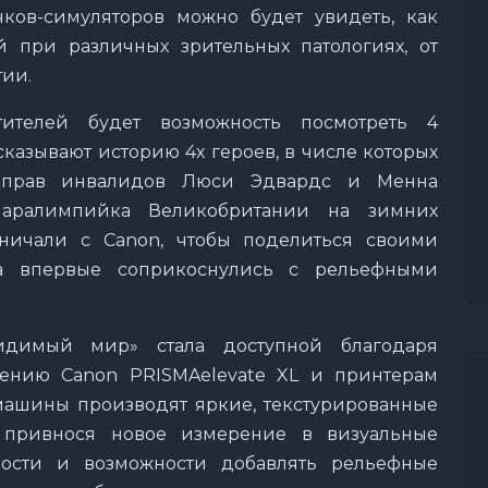
ков-симуляторов можно будет увидеть, как
 при различных зрительных патологиях, от
тии.
тителей будет возможность посмотреть 4
казывают историю 4х героев, в числе которых
е прав инвалидов Люси Эдвардс и Менна
 паралимпийка Великобритании на зимних
ничали с Canon, чтобы поделиться своими
да впервые соприкоснулись с рельефными
видимый мир» стала доступной благодаря
ению Canon PRISMAelevate XL и принтерам
машины производят яркие, текстурированные
, привнося новое измерение в визуальные
ности и возможности добавлять рельефные