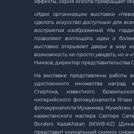
эффекты, серия Arizona превращает о
«
Идея организации выставки «Нев
сделать искусство доступным для все
восприятия изображений. Мы горди
позволяют воплощать идеи о более
выставка открывает двери в мир ис
возможность не просто увидеть, но и «
Ниязов, директор представительства C
На выставке представлены работы в
удостоенного множества наград 
Стиртона, известного бразильск
нигерийского фотожурналиста Ягази 
фотожурналиста Мухаммед Мухейсен, 
казахстанского мастера Салторе Сапа
Borders Kazakhstan (WWB-KZ) (Дика
представит уникальный снимок снежно