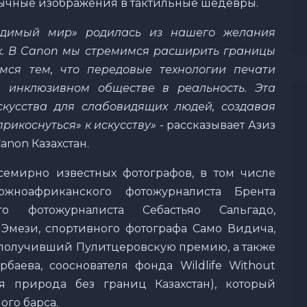
бычные изображения в тактильные шедевры.
идимый мир» родилась из нашего желания
х. В
Canon
мы стремимся расширить границы
мся тем, что передовые технологии печати
 инклюзивном обществе в реальность. Эта
кусства для слабовидящих людей, создавая
прикоснуться» к искусству»
- рассказывает Азиз
anon Казахстан.
семирно известных фотографов, в том числе
южноафриканского фотожурналиста Брента
ого фотожурналиста Себастьяо Сальгадо,
Эмези, спортивного фотографа Само Видича,
получивший Пулитцеровскую премию, а также
рбаева, сооснователя фонда Wildlife Without
я природа без границ Казахстан), который
го барса.