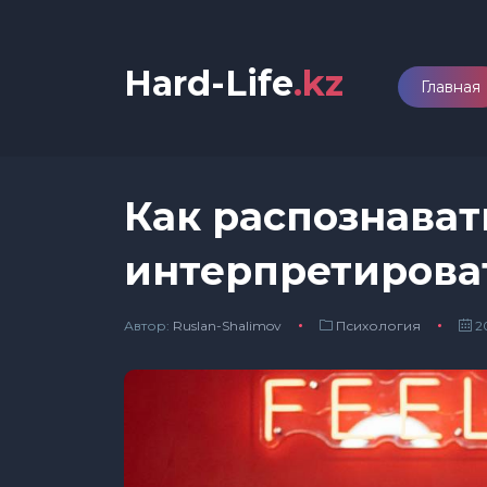
Hard-Life
.kz
Главная
Как распознават
интерпретироват
Автор:
Ruslan-Shalimov
Психология
20