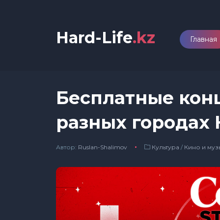
Hard-Life
.kz
Главная
Бесплатные конц
разных городах 
Автор:
Ruslan-Shalimov
Культура
/
Кино и муз