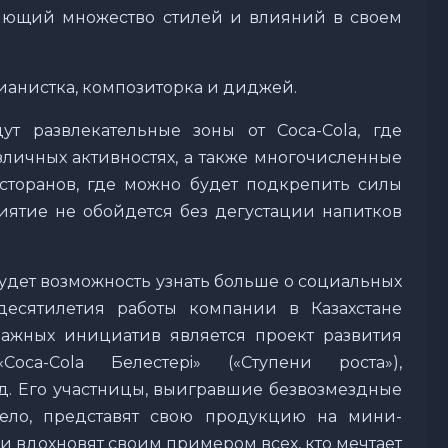
няющий множество стилей и влияний в своем
 пианистка, композиторка и диджей.
т развлекательные зоны от Coca-Cola, где
азличных активностях, а также многочисленные
сторанов, где можно будет подкрепить силы
риятие не обойдется без дегустации напитков
будет возможность узнать больше о социальных
 десятилетия работы компании в Казахстане
важных инициатив является проект развития
oca-Cola Белестерi» («Ступени роста»),
. Его участницы, выигравшие безвозмездные
ело, представят свою продукцию на мини-
и вдохновят своим примером всех, кто мечтает