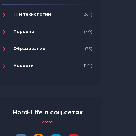
IT и технологии
(264)
Персона
(40)
Образование
(75)
Новости
(1141)
Исслед
сидяче
«Касперский зертханасының»
риск р
Hard-Life в соц.сетях
зерттеуі: хактивистер әдетте
сердеч
қатерлерді бірнеше күн немесе
заболе
апта ішінде жүзеге асырады