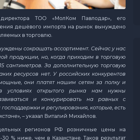
иректора ТОО «МолКом Павлодар», его
ления дешёвого импорта на рынок вынуждено
вляемых в торговлю.
нуждены сокращать ассортимент. Сейчас у нас
й продукции, но, когда приходим в торговую
 15 сантиметров. За дополнительную торговую
аких ресурсов нет. У российских конкурентов
мощные, они платят нашим сетям за полку и
 в условиях открытого рынка нам нужны
азвиваться и конкурировать на равных с
господдержки и регулирования, которые, есть
стане», –
указал Виталий Михайлов.
едельных регионов РФ розничные цены на
30 % ниже, чем в Казахстане. Таков результат