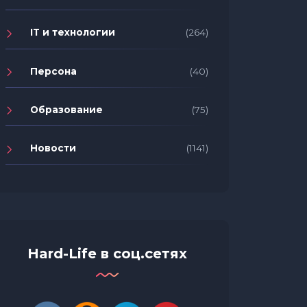
IT и технологии
(264)
Персона
(40)
Образование
(75)
Новости
(1141)
Итоги 
Доступные вакансии Яндекс
церемо
Казахстан теперь на портале
победи
Enbek.kz
года 2
Hard-Life в соц.сетях
Петерб