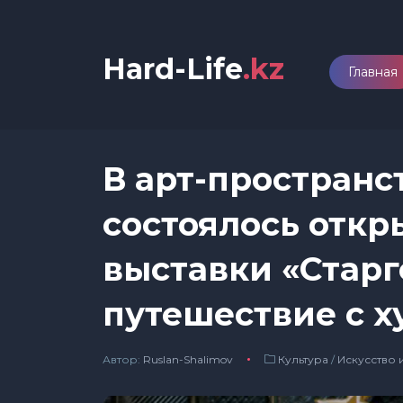
Hard-Life
.kz
Главная
В арт-пространст
состоялось отк
выставки «Старг
путешествие с 
Автор:
Ruslan-Shalimov
Культура
/
Искусство 