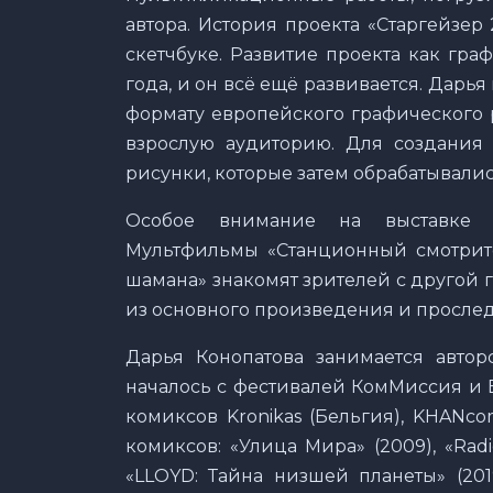
автора. История проекта «Старгейзер 
скетчбуке. Развитие проекта как гр
года, и он всё ещё развивается. Дарь
формату европейского графического р
взрослую аудиторию. Для создания 
рисунки, которые затем обрабатывали
Особое внимание на выставке 
Мультфильмы «Станционный смотрител
шамана» знакомят зрителей с другой г
из основного произведения и просле
Дарья Конопатова занимается автор
началось с фестивалей КомМиссия и Бу
комиксов Kronikas (Бельгия), KHANco
комиксов: «Улица Мира» (2009), «Radio 
«LLOYD: Тайна низшей планеты» (201