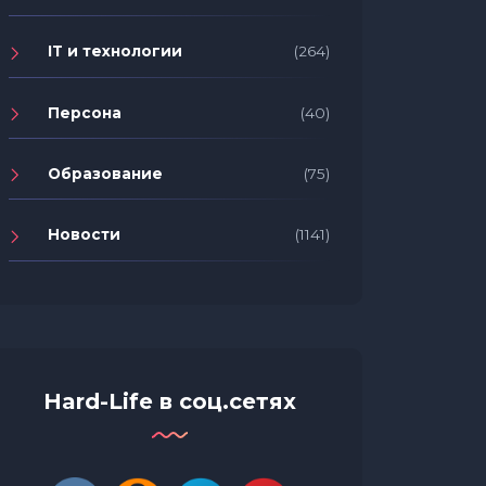
IT и технологии
(264)
Персона
(40)
Образование
(75)
Новости
(1141)
Крупне
сектор
Hard-Life в соц.сетях
потреб
Как выбрать пилочку для
онлайн
ногтей: советы по выбору и
уходу