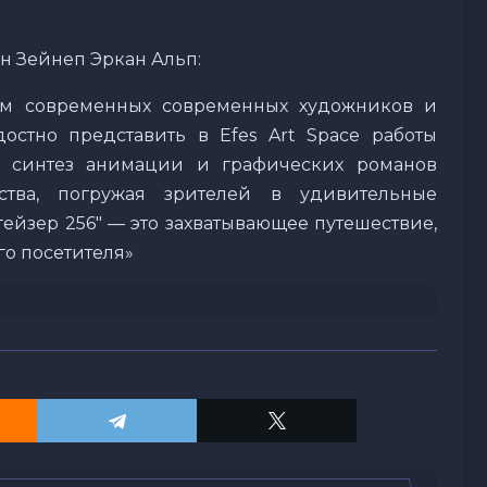
н Зейнеп Эркан Альп:
ом современных современных художников и
остно представить в Efes Art Space работы
й синтез анимации и графических романов
ства, погружая зрителей в удивительные
гейзер 256" — это захватывающее путешествие,
го посетителя»