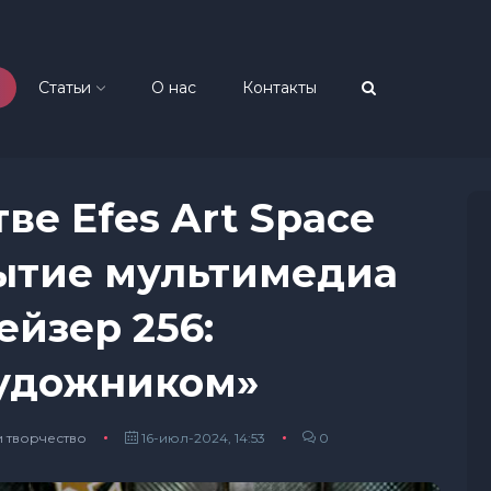
Статьи
О нас
Контакты
ве Efes Art Space
рытие мультимедиа
ейзер 256:
художником»
и творчество
16-июл-2024, 14:53
0